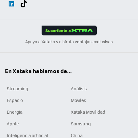
Wh
Twit
Fac
You
Inst
Tele
RSS
Flip
ats
ter
ebo
tub
agr
gra
boa
Link
Tikt
App
ok
e
am
m
rd
edI
ok
Suscríbete a
n
Apoya a Xataka y disfruta ventajas exclusivas
En Xataka hablamos de...
Streaming
Análisis
Espacio
Móviles
Energía
Xataka Movilidad
Apple
Samsung
Inteligencia artificial
China