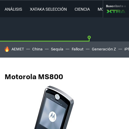
Suscríbete a
ANÁLISIS
XATAKA SELECCIÓN
CIENCIA
MOVILIDAD
HOY SE HABLA DE
AEMET
China
Sequía
Fallout
Generación Z
iP
Motorola MS800