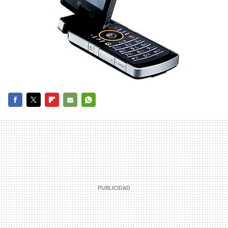
FACEBOOK
TWITTER
FLIPBOARD
E-
WHATSAPP
MAIL