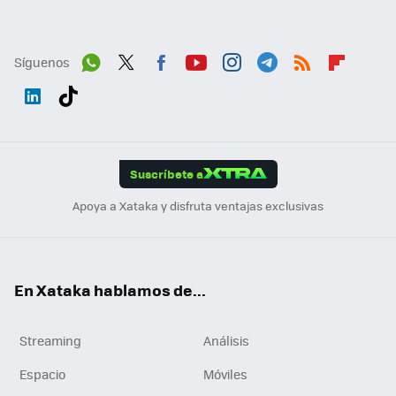
Síguenos
Wh
Twit
Fac
You
Inst
Tele
RSS
Flip
ats
ter
ebo
tub
agr
gra
boa
Link
Tikt
App
ok
e
am
m
rd
edI
ok
Suscríbete a
n
Apoya a Xataka y disfruta ventajas exclusivas
En Xataka hablamos de...
Streaming
Análisis
Espacio
Móviles