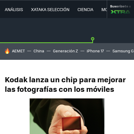
Suscríbete a
ANÁLISIS
XATAKA SELECCIÓN
CIENCIA
MOVILIDAD
HOY SE HABLA DE
AEMET
China
Generación Z
iPhone 17
Samsung G
Kodak lanza un chip para mejorar
las fotografías con los móviles