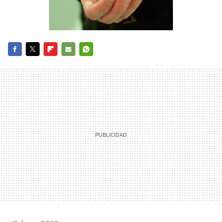
FACEBOOK
TWITTER
FLIPBOARD
E-
WHATSAPP
MAIL