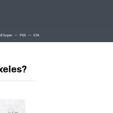
ll Super
PS5
GTA
xeles?