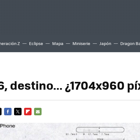
neración Z
Eclipse
Mapa
Miniserie
Japón
Dragon Ba
, destino... ¿1704x960 pí
FACEBOOK
TWITTER
FLIPBOARD
E-
MAIL