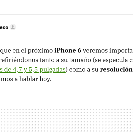
peso
 que en el próximo
iPhone 6
veremos importa
 refiriéndonos tanto a su tamaño (se especula c
 de 4,7 y 5,5 pulgadas
) como a su
resolución
amos a hablar hoy.