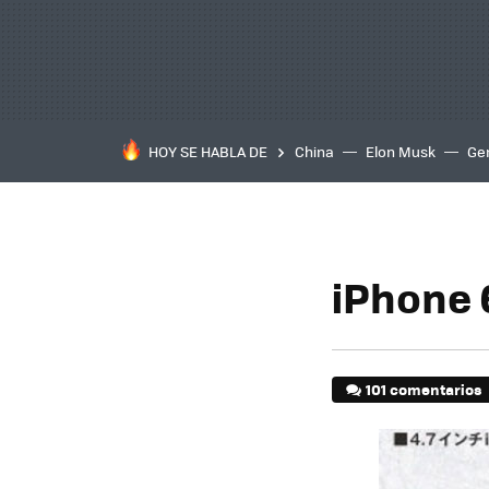
HOY SE HABLA DE
China
Elon Musk
Ge
iPhone 6
101 comentarios