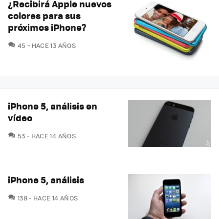
¿Recibirá Apple nuevos
colores para sus
próximos iPhone?
COMENTARIOS
45
HACE 13 AÑOS
iPhone 5, análisis en
vídeo
COMENTARIOS
53
HACE 14 AÑOS
iPhone 5, análisis
COMENTARIOS
138
HACE 14 AÑOS