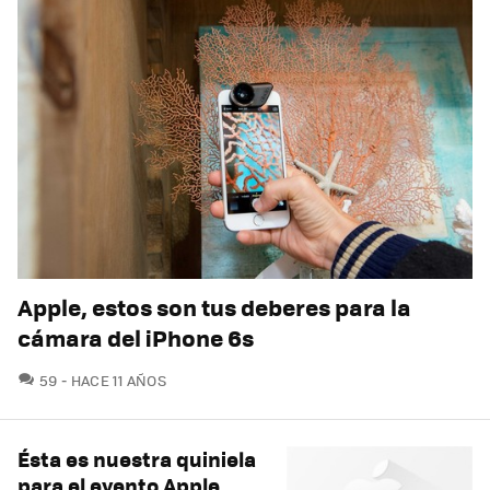
Apple, estos son tus deberes para la
cámara del iPhone 6s
COMENTARIOS
59
HACE 11 AÑOS
Ésta es nuestra quiniela
para el evento Apple