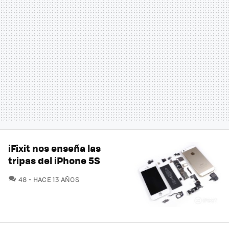
iFixit nos enseña las
tripas del iPhone 5S
COMENTARIOS
48
HACE 13 AÑOS