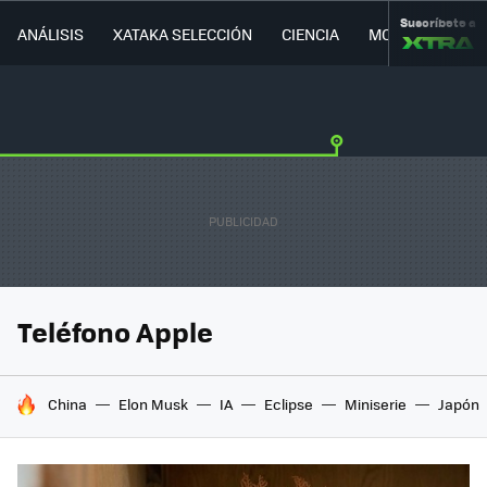
Suscríbete a
ANÁLISIS
XATAKA SELECCIÓN
CIENCIA
MOVILIDAD
Teléfono Apple
HOY SE HABLA DE
China
Elon Musk
IA
Eclipse
Miniserie
Japón