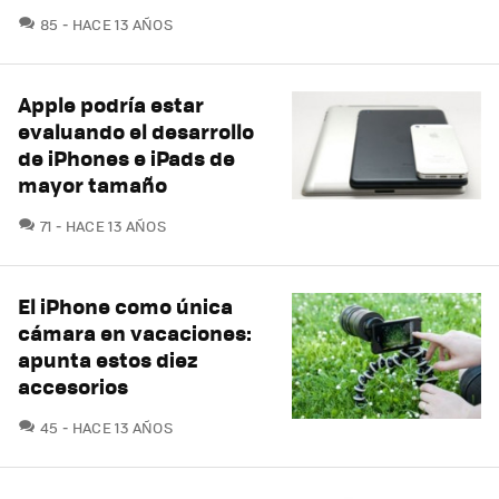
COMENTARIOS
85
HACE 13 AÑOS
Apple podría estar
evaluando el desarrollo
de iPhones e iPads de
mayor tamaño
COMENTARIOS
71
HACE 13 AÑOS
El iPhone como única
cámara en vacaciones:
apunta estos diez
accesorios
COMENTARIOS
45
HACE 13 AÑOS