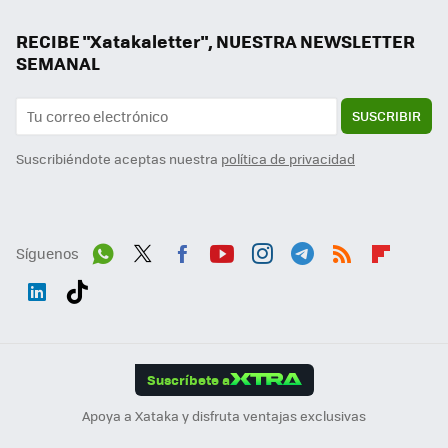
RECIBE "Xatakaletter", NUESTRA NEWSLETTER
SEMANAL
SUSCRIBIR
Suscribiéndote aceptas nuestra
política de privacidad
Síguenos
Wh
Twit
Fac
You
Inst
Tele
RSS
Flip
ats
ter
ebo
tub
agr
gra
boa
Link
Tikt
App
ok
e
am
m
rd
edI
ok
Suscríbete a
n
Apoya a Xataka y disfruta ventajas exclusivas