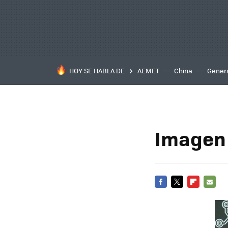
HOY SE HABLA DE
AEMET
China
Gener
Imagen 
FACEBOOK
TWITTER
FLIPBOARD
E-
MAIL