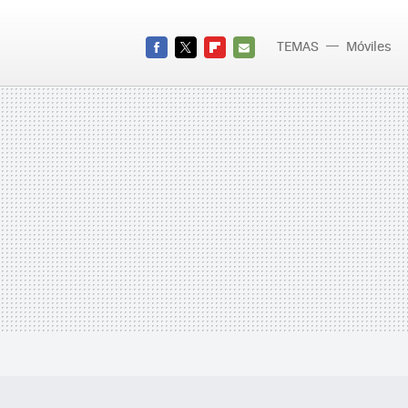
TEMAS
Móviles
FACEBOOK
TWITTER
FLIPBOARD
E-
MAIL