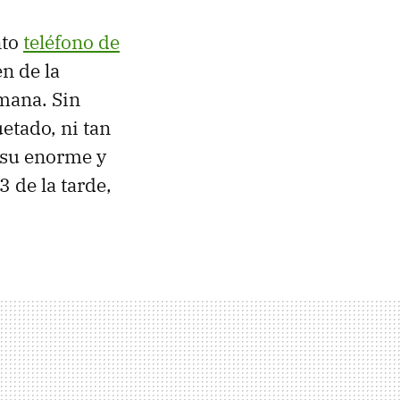
nto
teléfono de
en de la
mana. Sin
etado, ni tan
y su enorme y
 de la tarde,