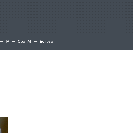
IA
OpenAI
Eclipse