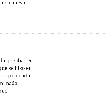
enos puesto,
a lo que iba. De
que se hizo en
 dejar a nadie
 ni nada
 que