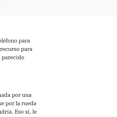
eléfono para
e recurso para
a parecido
mada por una
se por la rueda
dría. Eso sí, le