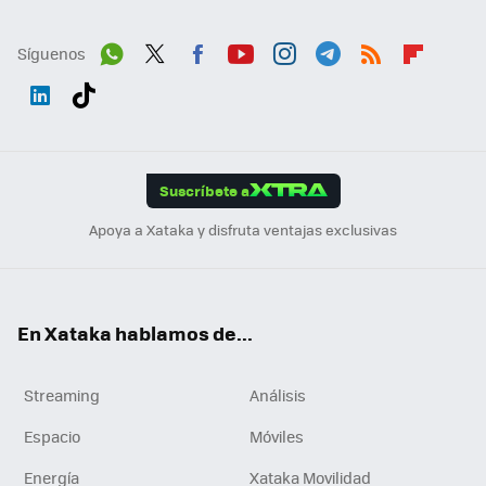
Síguenos
Wh
Twit
Fac
You
Inst
Tele
RSS
Flip
ats
ter
ebo
tub
agr
gra
boa
Link
Tikt
App
ok
e
am
m
rd
edI
ok
Suscríbete a
n
Apoya a Xataka y disfruta ventajas exclusivas
En Xataka hablamos de...
Streaming
Análisis
Espacio
Móviles
Energía
Xataka Movilidad