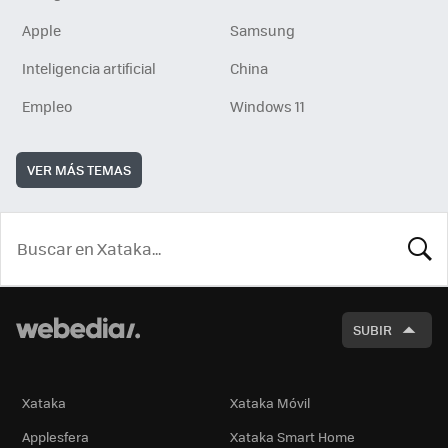
Apple
Samsung
Inteligencia artificial
China
Empleo
Windows 11
VER MÁS TEMAS
BUSCA
SUBIR
Xataka
Xataka Móvil
Applesfera
Xataka Smart Home