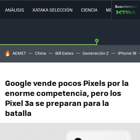
Suscríbete a
ANÁLISIS
XATAKA SELECCIÓN
CIENCIA
MOVILIDAD
HOY SE HABLA DE
AEMET
China
Bill Gates
Generación Z
iPhone 18
Google vende pocos Pixels por la
enorme competencia, pero los
Pixel 3a se preparan para la
batalla