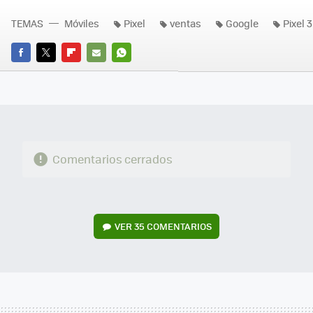
TEMAS
Móviles
Pixel
ventas
Google
Pixel 3
FACEBOOK
TWITTER
FLIPBOARD
E-
WHATSAPP
MAIL
Comentarios cerrados
VER
35 COMENTARIOS