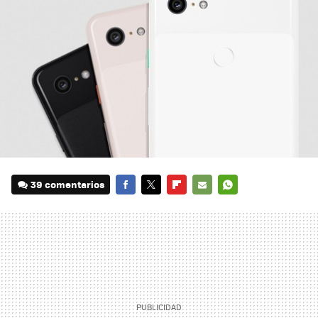
39 comentarios
FACEBOOK
TWITTER
FLIPBOARD
E-
WHATSAPP
MAIL