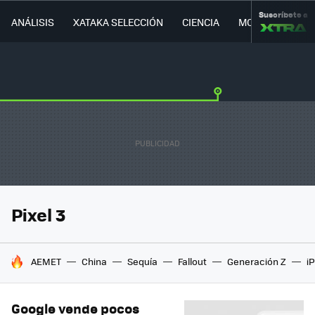
Suscríbete a
ANÁLISIS
XATAKA SELECCIÓN
CIENCIA
MOVILIDAD
Pixel 3
HOY SE HABLA DE
AEMET
China
Sequía
Fallout
Generación Z
i
Google vende pocos