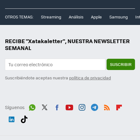
OTROS TEMAS:
Streaming
Análisis
Apple
Samsung
In
RECIBE "Xatakaletter", NUESTRA NEWSLETTER
SEMANAL
SUSCRIBIR
Suscribiéndote aceptas nuestra
política de privacidad
Síguenos
Wh
Twit
Fac
You
Inst
Tele
RSS
Flip
ats
ter
ebo
tub
agr
gra
boa
Link
Tikt
App
ok
e
am
m
rd
edI
ok