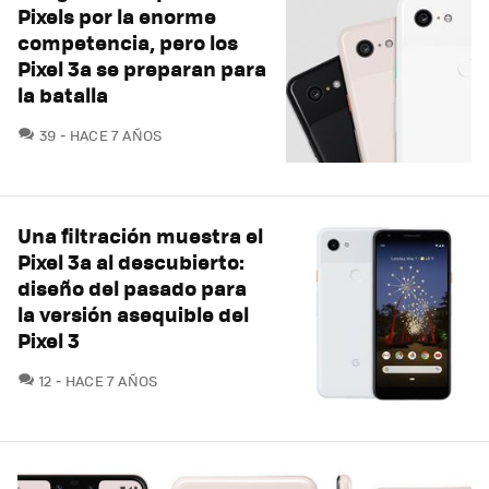
Pixels por la enorme
competencia, pero los
Pixel 3a se preparan para
la batalla
COMENTARIOS
39
HACE 7 AÑOS
Una filtración muestra el
Pixel 3a al descubierto:
diseño del pasado para
la versión asequible del
Pixel 3
COMENTARIOS
12
HACE 7 AÑOS