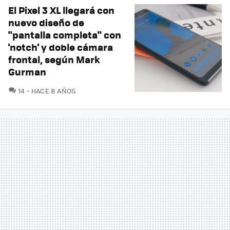
El Pixel 3 XL llegará con
nuevo diseño de
"pantalla completa" con
'notch' y doble cámara
frontal, según Mark
Gurman
COMENTARIOS
14
HACE 8 AÑOS