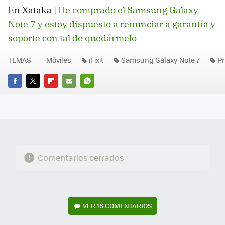
En Xataka |
He comprado el Samsung Galaxy
Note 7 y estoy dispuesto a renunciar a garantía y
soporte con tal de quedármelo
TEMAS
Móviles
iFixit
Samsung Galaxy Note 7
Pr
FACEBOOK
TWITTER
FLIPBOARD
E-
WHATSAPP
MAIL
Comentarios cerrados
VER
16 COMENTARIOS