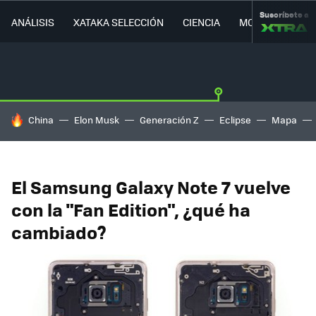
Suscríbete a
ANÁLISIS
XATAKA SELECCIÓN
CIENCIA
MOVILIDAD
HOY SE HABLA DE
China
Elon Musk
Generación Z
Eclipse
Mapa
El Samsung Galaxy Note 7 vuelve
con la "Fan Edition", ¿qué ha
cambiado?