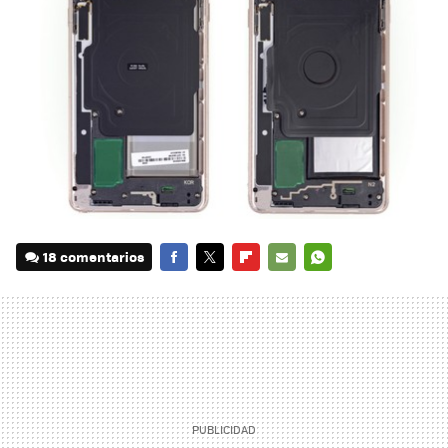
18 comentarios
FACEBOOK
TWITTER
FLIPBOARD
E-
WHATSAPP
MAIL