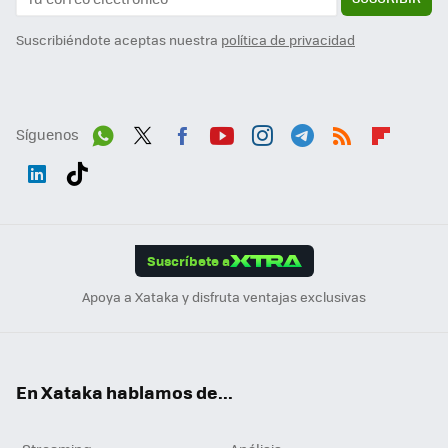
Suscribiéndote aceptas nuestra
política de privacidad
Síguenos
Wh
Twit
Fac
You
Inst
Tele
RSS
Flip
ats
ter
ebo
tub
agr
gra
boa
Link
Tikt
App
ok
e
am
m
rd
edI
ok
Suscríbete a
n
Apoya a Xataka y disfruta ventajas exclusivas
En Xataka hablamos de...