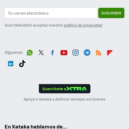
SUSCRIBIR
Suscribiéndote aceptas nuestra
política de privacidad
Síguenos
Wh
Twit
Fac
You
Inst
Tele
RSS
Flip
ats
ter
ebo
tub
agr
gra
boa
Link
Tikt
App
ok
e
am
m
rd
edI
ok
Suscríbete a
n
Apoya a Xataka y disfruta ventajas exclusivas
En Xataka hablamos de...