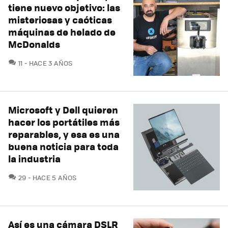
tiene nuevo objetivo: las
misteriosas y caóticas
máquinas de helado de
McDonalds
COMENTARIOS
11
HACE 3 AÑOS
Microsoft y Dell quieren
hacer los portátiles más
reparables, y esa es una
buena noticia para toda
la industria
COMENTARIOS
29
HACE 5 AÑOS
Así es una cámara DSLR