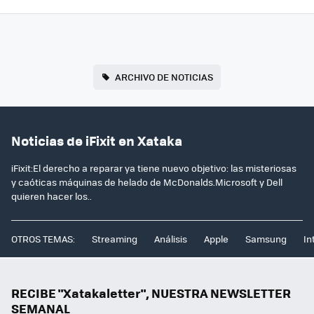
ARCHIVO DE NOTICIAS
Noticias de iFixit en Xataka
iFixit:El derecho a reparar ya tiene nuevo objetivo: las misteriosas
y caóticas máquinas de helado de McDonalds.Microsoft y Dell
quieren hacer los..
OTROS TEMAS:
Streaming
Análisis
Apple
Samsung
In
RECIBE "Xatakaletter", NUESTRA NEWSLETTER
SEMANAL