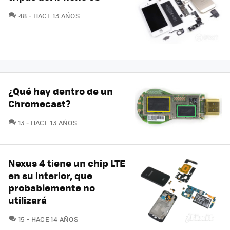
COMENTARIOS
48
HACE 13 AÑOS
¿Qué hay dentro de un
Chromecast?
COMENTARIOS
13
HACE 13 AÑOS
Nexus 4 tiene un chip LTE
en su interior, que
probablemente no
utilizará
COMENTARIOS
15
HACE 14 AÑOS