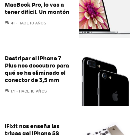
MacBook Pro, lo vas a
tener difícil. Un montón
COMENTARIOS
41
HACE 10 AÑOS
Destripar el iPhone 7
Plus nos descubre para
qué se ha eliminado el
conector de 3,5 mm
COMENTARIOS
171
HACE 10 AÑOS
iFixit nos enseña las
tripas del iPhone 5S