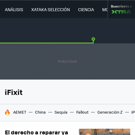
Suscríbete a
ANÁLISIS
XATAKA SELECCIÓN
CIENCIA
MOVILIDAD
iFixit
HOY SE HABLA DE
AEMET
China
Sequía
Fallout
Generación Z
i
El derecho a reparar ya