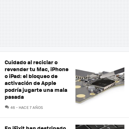
Cuidado al reciclar o
revender tu Mac, iPhone
o iPad: el bloqueo de
activación de Apple
podría jugarte una mala
pasada
COMENTARIOS
46
HACE 7 AÑOS
En iFixit han destripado