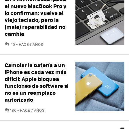
el nuevo MacBook Pro y
lo confirman: vuelve el
viejo teclado, pero la
(mala) reparabilidad no
cambia
COMENTARIOS
45
HACE 7 AÑOS
Cambiar la batería a un
iPhone es cada vez más
difícil: Apple bloquea
funciones de software si
no es un reemplazo
autorizado
COMENTARIOS
186
HACE 7 AÑOS