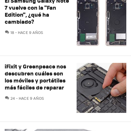
El Samsung Galaxy Note
7 vuelve con la "Fan
Edition", ¿qué ha
cambiado?
COMENTARIOS
18
HACE 9 AÑOS
iFixit y Greenpeace nos
descubren cuáles son
los móviles y portátiles
más fáciles de reparar
COMENTARIOS
24
HACE 9 AÑOS