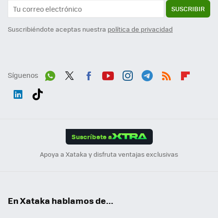
SUSCRIBIR
Suscribiéndote aceptas nuestra
política de privacidad
Síguenos
Wh
Twit
Fac
You
Inst
Tele
RSS
Flip
ats
ter
ebo
tub
agr
gra
boa
Link
Tikt
App
ok
e
am
m
rd
edI
ok
Suscríbete a
n
Apoya a Xataka y disfruta ventajas exclusivas
En Xataka hablamos de...