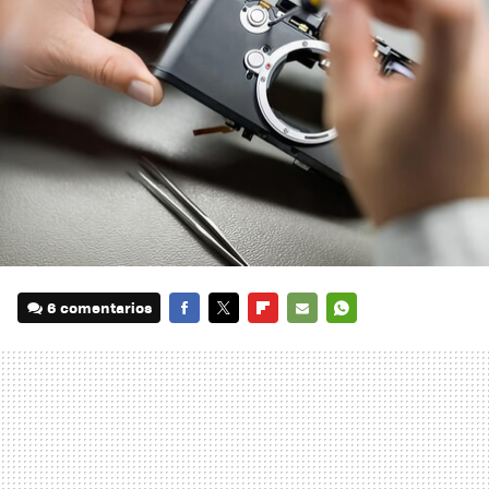
6 comentarios
FACEBOOK
TWITTER
FLIPBOARD
E-
WHATSAPP
MAIL