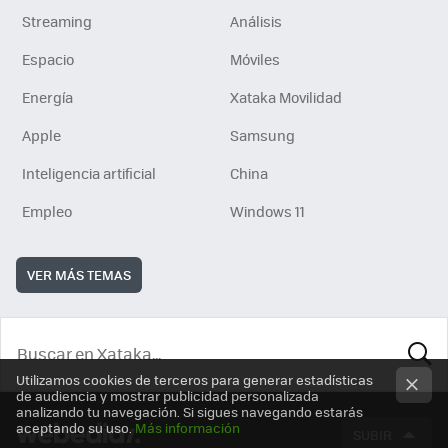
Streaming
Análisis
Espacio
Móviles
Energía
Xataka Movilidad
Apple
Samsung
Inteligencia artificial
China
Empleo
Windows 11
VER MÁS TEMAS
Utilizamos cookies de terceros para generar estadísticas
BUSCA
de audiencia y mostrar publicidad personalizada
analizando tu navegación. Si sigues navegando estarás
aceptando su uso.
Más información
SUBIR