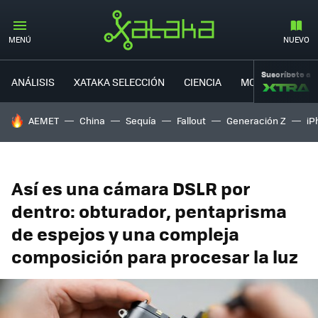
MENÚ
NUEVO
Suscríbete a
ANÁLISIS
XATAKA SELECCIÓN
CIENCIA
MOVILIDAD
HOY SE HABLA DE
AEMET
China
Sequía
Fallout
Generación Z
iP
Así es una cámara DSLR por
dentro: obturador, pentaprisma
de espejos y una compleja
composición para procesar la luz