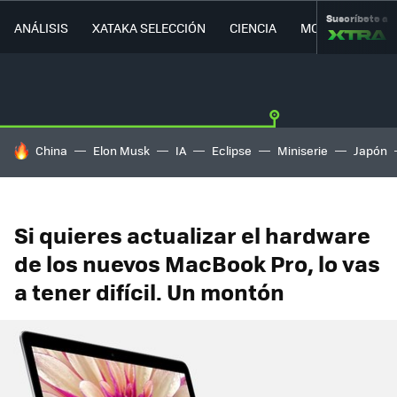
Suscríbete a
ANÁLISIS
XATAKA SELECCIÓN
CIENCIA
MOVILIDAD
HOY SE HABLA DE
China
Elon Musk
IA
Eclipse
Miniserie
Japón
Si quieres actualizar el hardware
de los nuevos MacBook Pro, lo vas
a tener difícil. Un montón