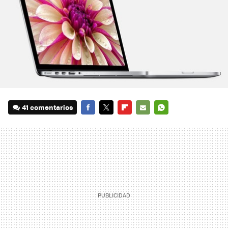
41 comentarios
FACEBOOK
TWITTER
FLIPBOARD
E-
WHATSAPP
MAIL