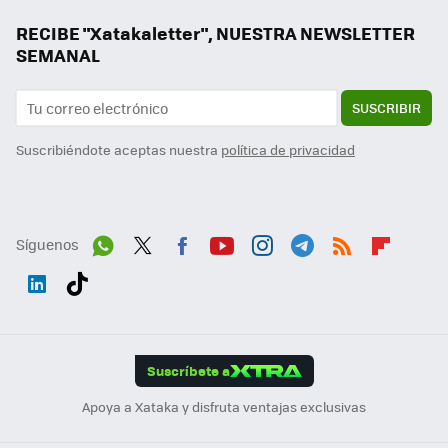
RECIBE "Xatakaletter", NUESTRA NEWSLETTER
SEMANAL
SUSCRIBIR
Suscribiéndote aceptas nuestra
política de privacidad
Síguenos
Wh
Twit
Fac
You
Inst
Tele
RSS
Flip
ats
ter
ebo
tub
agr
gra
boa
Link
Tikt
App
ok
e
am
m
rd
edI
ok
Suscríbete a
n
Apoya a Xataka y disfruta ventajas exclusivas