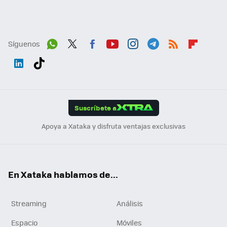
Síguenos
Wh
Twit
Fac
You
Inst
Tele
RSS
Flip
ats
ter
ebo
tub
agr
gra
boa
Link
Tikt
App
ok
e
am
m
rd
edI
ok
Suscríbete a
n
Apoya a Xataka y disfruta ventajas exclusivas
En Xataka hablamos de...
Streaming
Análisis
Espacio
Móviles