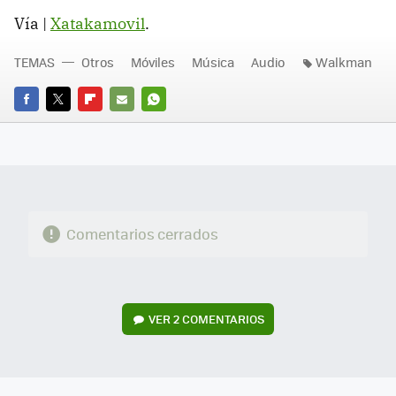
Vía |
Xatakamovil
.
TEMAS
Otros
Móviles
Música
Audio
Walkman
FACEBOOK
TWITTER
FLIPBOARD
E-
WHATSAPP
MAIL
Comentarios cerrados
VER
2 COMENTARIOS