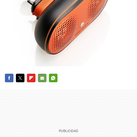
FACEBOOK
TWITTER
FLIPBOARD
E-
WHATSAPP
MAIL