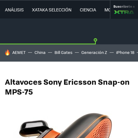
Suscríbete a
ANÁLISIS
XATAKA SELECCIÓN
CIENCIA
MOVILIDAD
HOY SE HABLA DE
AEMET
China
Bill Gates
Generación Z
iPhone 18
Altavoces Sony Ericsson Snap-on
MPS-75