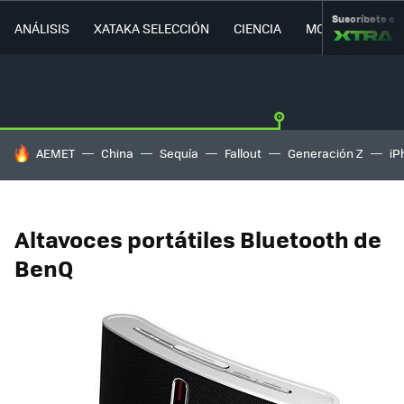
Suscríbete a
ANÁLISIS
XATAKA SELECCIÓN
CIENCIA
MOVILIDAD
HOY SE HABLA DE
AEMET
China
Sequía
Fallout
Generación Z
iP
Altavoces portátiles Bluetooth de
BenQ