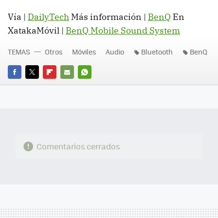
Vía |
DailyTech
Más información |
BenQ
En
XatakaMóvil |
BenQ Mobile Sound System
TEMAS
Otros
Móviles
Audio
Bluetooth
BenQ
FACEBOOK
TWITTER
FLIPBOARD
E-
WHATSAPP
MAIL
Comentarios cerrados