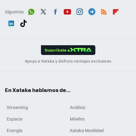
Síguenos
Wh
Twit
Fac
You
Inst
Tele
RSS
Flip
ats
ter
ebo
tub
agr
gra
boa
Link
Tikt
App
ok
e
am
m
rd
edI
ok
Suscríbete a
n
Apoya a Xataka y disfruta ventajas exclusivas
En Xataka hablamos de...
Streaming
Análisis
Espacio
Móviles
Energía
Xataka Movilidad