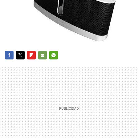
FACEBOOK
TWITTER
FLIPBOARD
E-
WHATSAPP
MAIL