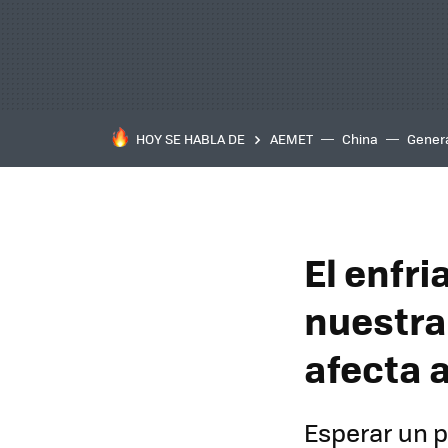
HOY SE HABLA DE
AEMET
China
Gener
El enfr
nuestras
afecta
Esperar un 