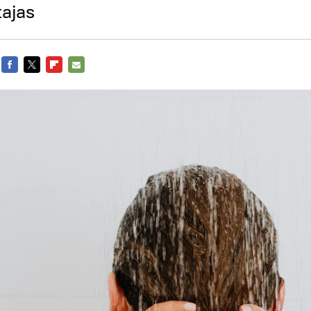
tajas
FACEBOOK
TWITTER
FLIPBOARD
E-
MAIL