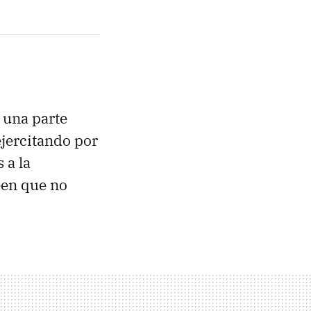
 una parte
ejercitando por
 a la
een que no