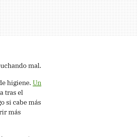
 duchando mal.
de higiene.
Un
 tras el
go si cabe más
rir más