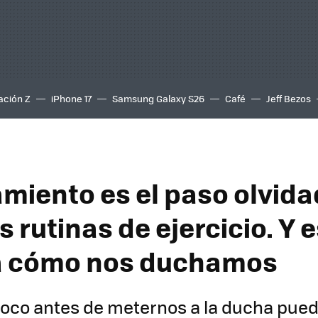
ación Z
iPhone 17
Samsung Galaxy S26
Café
Jeff Bezos
iamiento es el paso olvid
 rutinas de ejercicio. Y 
 a cómo nos duchamos
poco antes de meternos a la ducha pued