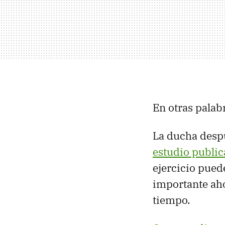
En otras palab
La ducha despu
estudio publi
ejercicio pued
importante ah
tiempo.