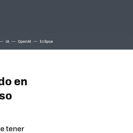
IA
OpenAI
Eclipse
ado en
eso
e tener