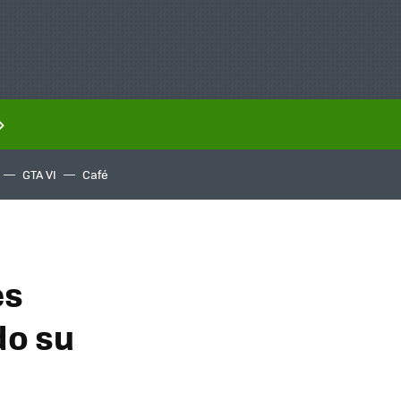
GTA VI
Café
es
do su