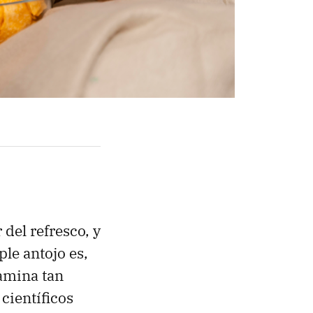
 del refresco, y
le antojo es,
amina tan
científicos