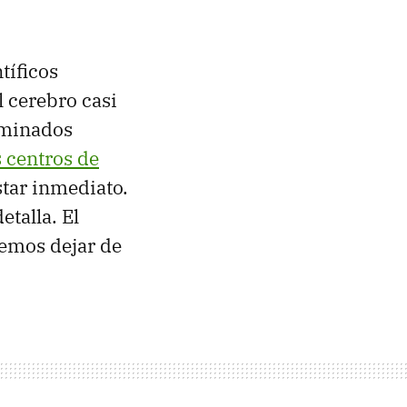
ntíficos
l cerebro casi
rminados
s centros de
tar inmediato.
talla. El
demos dejar de