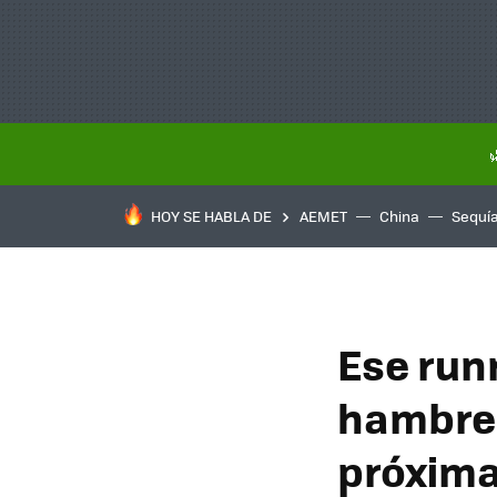
HOY SE HABLA DE
AEMET
China
Sequí
Ese run
hambre:
próxima