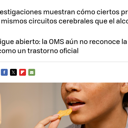
estigaciones muestran cómo ciertos p
 mismos circuitos cerebrales que el alco
igue abierto: la OMS aún no reconoce la
como un trastorno oficial
FACEBOOK
TWITTER
FLIPBOARD
E-
MAIL