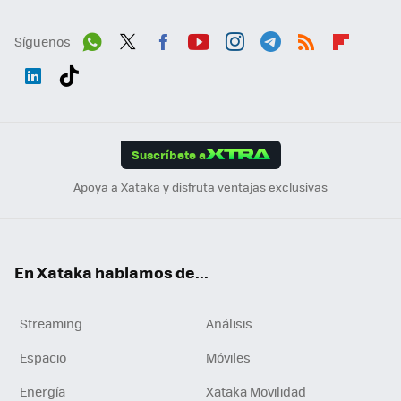
Síguenos
Wh
Twit
Fac
You
Inst
Tele
RSS
Flip
ats
ter
ebo
tub
agr
gra
boa
Link
Tikt
App
ok
e
am
m
rd
edI
ok
Suscríbete a
n
Apoya a Xataka y disfruta ventajas exclusivas
En Xataka hablamos de...
Streaming
Análisis
Espacio
Móviles
Energía
Xataka Movilidad