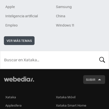
Apple
Samsung
Inteligencia artificial
China
Empleo
Windows 11
VER MÁS TEMAS
BUSCA
SUBIR
Xataka
Xataka Móvil
Applesfera
Xataka Smart Home