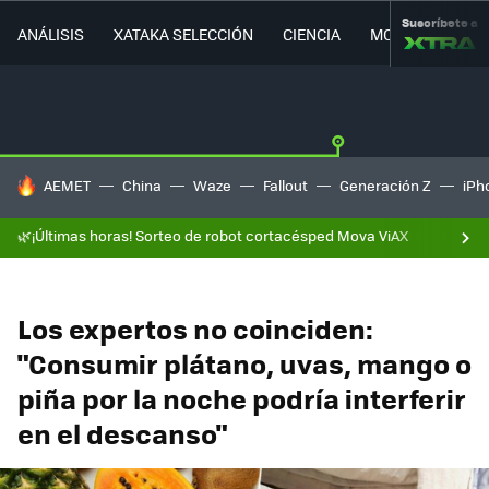
Suscríbete a
ANÁLISIS
XATAKA SELECCIÓN
CIENCIA
MOVILIDAD
HOY SE HABLA DE
AEMET
China
Waze
Fallout
Generación Z
iPh
🌿¡Últimas horas! Sorteo de robot cortacésped Mova ViAX
Los expertos no coinciden:
"Consumir plátano, uvas, mango o
piña por la noche podría interferir
en el descanso"