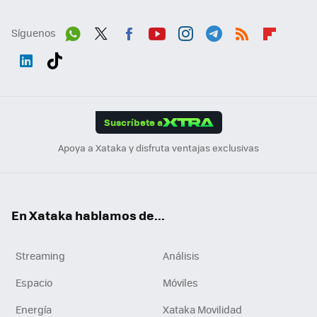
Síguenos
Wh
Twit
Fac
You
Inst
Tele
RSS
Flip
ats
ter
ebo
tub
agr
gra
boa
Link
Tikt
App
ok
e
am
m
rd
edI
ok
Suscríbete a
n
Apoya a Xataka y disfruta ventajas exclusivas
En Xataka hablamos de...
Streaming
Análisis
Espacio
Móviles
Energía
Xataka Movilidad