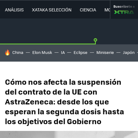
Suscríbete a
ANÁLISIS
XATAKA SELECCIÓN
CIENCIA
MOVILIDAD
HOY SE HABLA DE
China
Elon Musk
IA
Eclipse
Miniserie
Japón
Cómo nos afecta la suspensión
del contrato de la UE con
AstraZeneca: desde los que
esperan la segunda dosis hasta
los objetivos del Gobierno