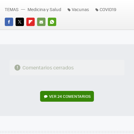
TEMAS
Medicina y Salud
Vacunas
COVID19
FACEBOOK
TWITTER
FLIPBOARD
E-
WHATSAPP
MAIL
Comentarios cerrados
VER
24 COMENTARIOS