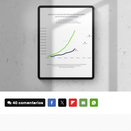
40 comentarios
FACEBOOK
TWITTER
FLIPBOARD
E-
WHATSAPP
MAIL