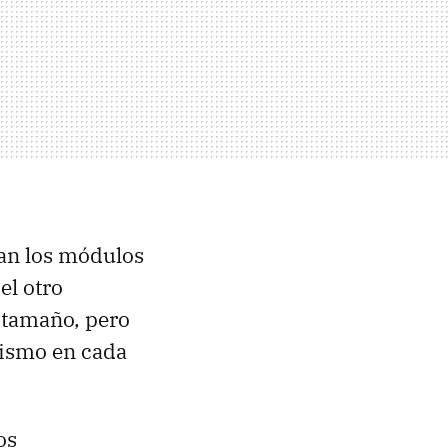
tan los módulos
el otro
 tamaño, pero
mismo en cada
os