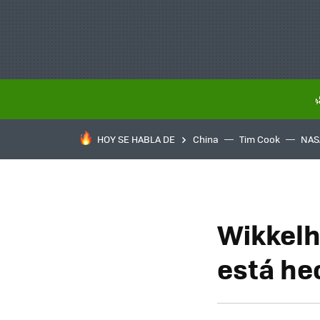
HOY SE HABLA DE
China
Tim Cook
NAS
Wikkelh
está he