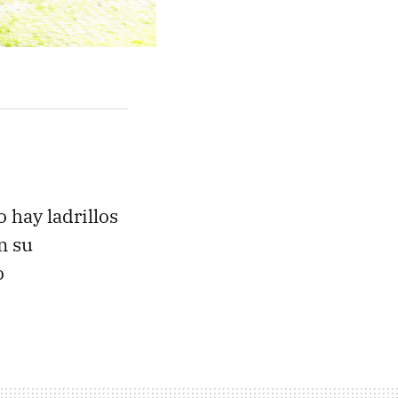
 hay ladrillos
n su
o