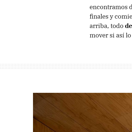
encontramos de
finales y com
arriba, todo
de
mover si así l