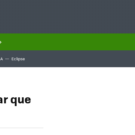
IA
Eclipse
ar que