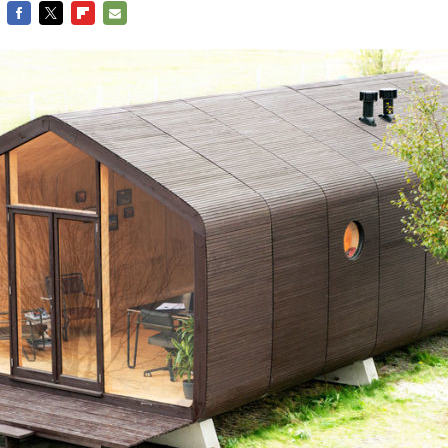
FACEBOOK
TWITTER
FLIPBOARD
E-
MAIL