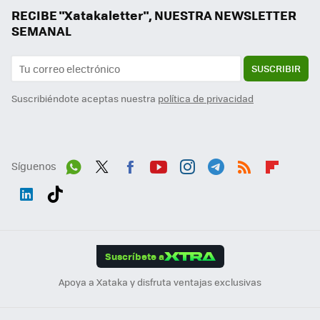
RECIBE "Xatakaletter", NUESTRA NEWSLETTER
SEMANAL
SUSCRIBIR
Suscribiéndote aceptas nuestra
política de privacidad
Síguenos
Wh
Twit
Fac
You
Inst
Tele
RSS
Flip
ats
ter
ebo
tub
agr
gra
boa
Link
Tikt
App
ok
e
am
m
rd
edI
ok
Suscríbete a
n
Apoya a Xataka y disfruta ventajas exclusivas