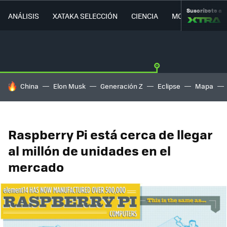
Suscríbete a
ANÁLISIS
XATAKA SELECCIÓN
CIENCIA
MOVILIDAD
HOY SE HABLA DE
China
Elon Musk
Generación Z
Eclipse
Mapa
Raspberry Pi está cerca de llegar
al millón de unidades en el
mercado