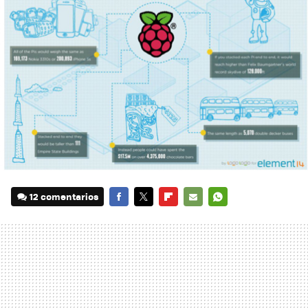
12 comentarios
FACEBOOK
TWITTER
FLIPBOARD
E-
WHATSAPP
MAIL