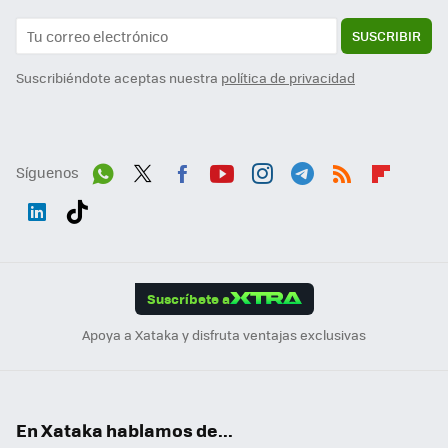
SUSCRIBIR
Suscribiéndote aceptas nuestra
política de privacidad
Síguenos
Wh
Twit
Fac
You
Inst
Tele
RSS
Flip
ats
ter
ebo
tub
agr
gra
boa
Link
Tikt
App
ok
e
am
m
rd
edI
ok
Suscríbete a
n
Apoya a Xataka y disfruta ventajas exclusivas
En Xataka hablamos de...