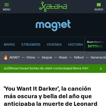
MENÚ
NUEVO
Suscríbete a
MAPAS
STREAMERS
VIVIENDA
HISTORIA
HOY SE HABLA DE
AEMET
China
Sequía
Waze
Fallout
Generació
🌿¡Últimas horas! Sorteo de robot cortacésped Mova ViAX
'You Want It Darker', la canción
más oscura y bella del año que
anticipaba la muerte de Leonard