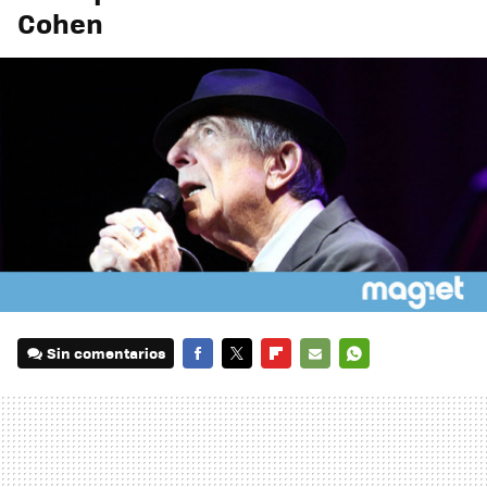
Cohen
Sin comentarios
FACEBOOK
TWITTER
FLIPBOARD
E-
WHATSAPP
MAIL