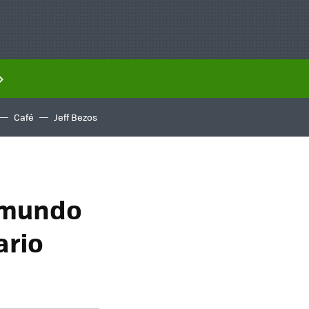
Café
Jeff Bezos
l mundo
ario