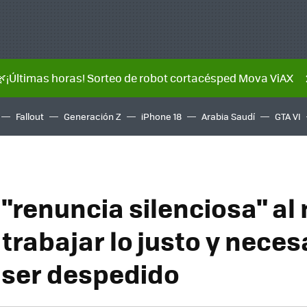
🌿¡Últimas horas! Sorteo de robot cortacésped Mova ViAX
Fallout
Generación Z
iPhone 18
Arabia Saudí
GTA VI
a "renuncia silenciosa" a
 trabajar lo justo y neces
 ser despedido