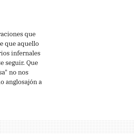
eraciones que
de que aquello
rios infernales
e seguir. Que
sa" no nos
o anglosajón a