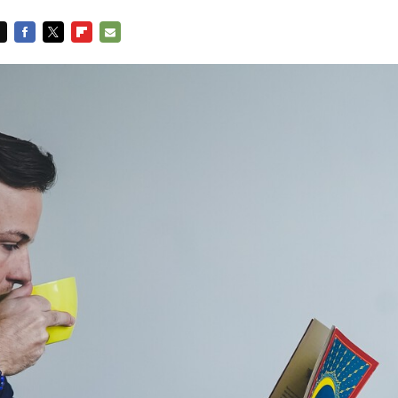
FACEBOOK
TWITTER
FLIPBOARD
E-
MAIL