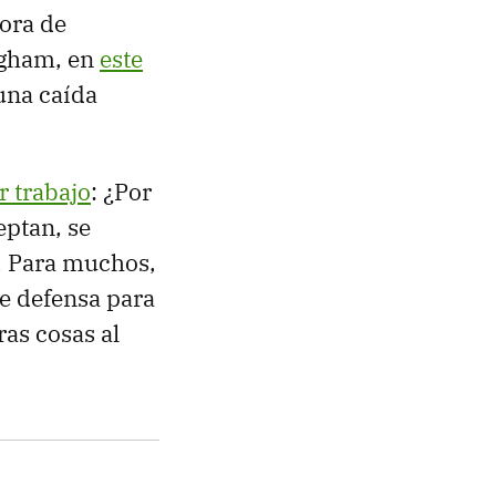
ora de
ngham, en
este
 una caída
r trabajo
: ¿Por
eptan, se
a. Para muchos,
e defensa para
as cosas al