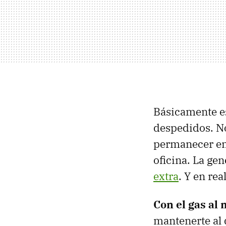
Básicamente es
despedidos. No 
permanecer en 
oficina. La ge
extra
. Y en rea
Con el gas al
mantenerte al d