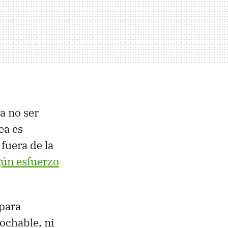
a no ser
ea es
fuera de la
gún esfuerzo
 para
rochable, ni