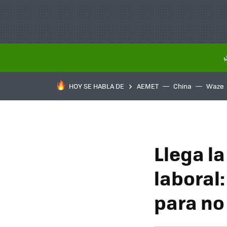
HOY SE HABLA DE
AEMET
China
Waze
Llega l
laboral:
para no