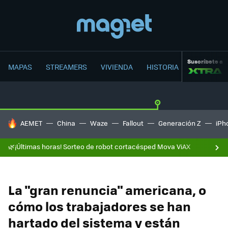
Suscríbete a
MAPAS
STREAMERS
VIVIENDA
HISTORIA
HOY SE HABLA DE
AEMET
China
Waze
Fallout
Generación Z
iPh
🌿¡Últimas horas! Sorteo de robot cortacésped Mova ViAX
La "gran renuncia" americana, o
cómo los trabajadores se han
hartado del sistema y están