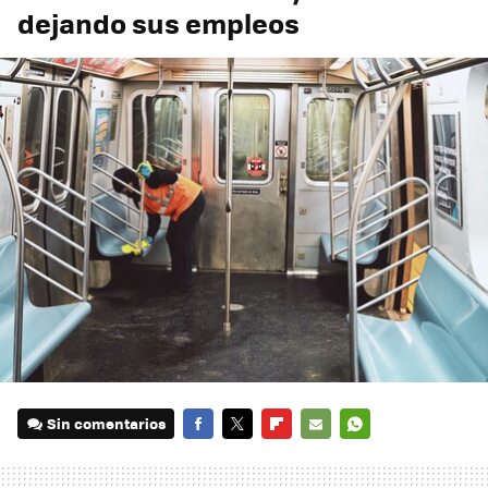
dejando sus empleos
Sin comentarios
FACEBOOK
TWITTER
FLIPBOARD
E-
WHATSAPP
MAIL