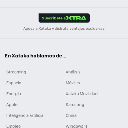
Link
Tikt
App
ok
e
am
m
rd
edI
ok
Suscríbete a
n
Apoya a Xataka y disfruta ventajas exclusivas
En Xataka hablamos de...
Streaming
Análisis
Espacio
Móviles
Energía
Xataka Movilidad
Apple
Samsung
Inteligencia artificial
China
Empleo
Windows 11