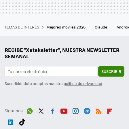
TEMAS DE INTERÉS
Mejores moviles 2026
Claude
Androi
RECIBE "Xatakaletter", NUESTRA NEWSLETTER
SEMANAL
SUSCRIBIR
Suscribiéndote aceptas nuestra
política de privacidad
Síguenos
Wh
Twit
Fac
You
Inst
Tele
RSS
Flip
ats
ter
ebo
tub
agr
gra
boa