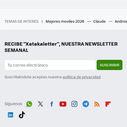
TEMAS DE INTERÉS
Mejores moviles 2026
Claude
Androi
RECIBE "Xatakaletter", NUESTRA NEWSLETTER
SEMANAL
SUSCRIBIR
Suscribiéndote aceptas nuestra
política de privacidad
Síguenos
Wh
Twit
Fac
You
Inst
Tele
RSS
Flip
ats
ter
ebo
tub
agr
gra
boa
Link
Tikt