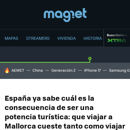
Suscríbete a
MAPAS
STREAMERS
VIVIENDA
HISTORIA
HOY SE HABLA DE
AEMET
China
Generación Z
iPhone 17
Samsung G
España ya sabe cuál es la
consecuencia de ser una
potencia turística: que viajar a
Mallorca cueste tanto como viajar