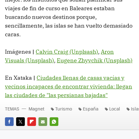
viajes de fin de curso en Baleares estaban
buscando nuevos destinos porque,
sencillamente, las islas se han vuelto demasiado
caras.
Imágenes
|
Calvin Craig (Unplsash)
,
Aron
Visuals (Unsplash)
,
Eugene Zhyvchik (Unsplash)
En Xataka
|
Ciudades llenas de casas vacías y
vecinos incapaces de encontrar vivienda: llegan
las ciudades de "las persianas bajadas"
TEMAS
Magnet
Turismo
España
Local
Isl
FACEBOOK
TWITTER
FLIPBOARD
E-
WHATSAPP
MAIL