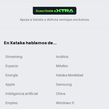
App
ok
e
am
m
rd
edI
ok
Suscríbete a
n
Apoya a Xataka y disfruta ventajas exclusivas
En Xataka hablamos de...
Streaming
Análisis
Espacio
Móviles
Energía
Xataka Movilidad
Apple
Samsung
Inteligencia artificial
China
Empleo
Windows 11