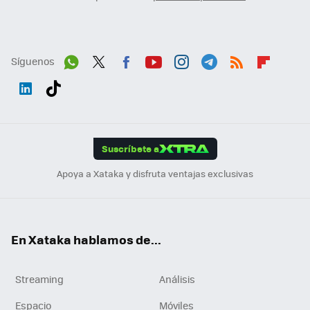
Síguenos
Wh
Twit
Fac
You
Inst
Tele
RSS
Flip
ats
ter
ebo
tub
agr
gra
boa
Link
Tikt
App
ok
e
am
m
rd
edI
ok
Suscríbete a
n
Apoya a Xataka y disfruta ventajas exclusivas
En Xataka hablamos de...
Streaming
Análisis
Espacio
Móviles