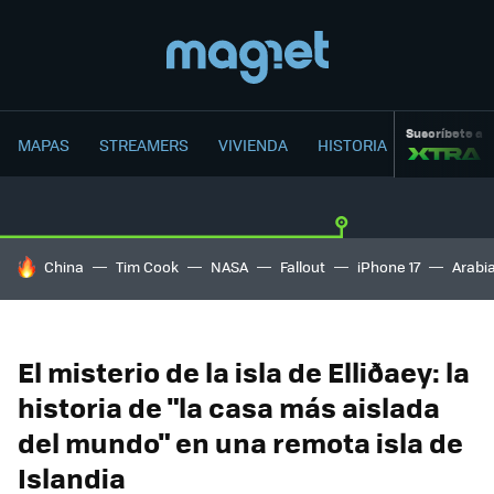
Suscríbete a
MAPAS
STREAMERS
VIVIENDA
HISTORIA
HOY SE HABLA DE
China
Tim Cook
NASA
Fallout
iPhone 17
Arabi
El misterio de la isla de Elliðaey: la
historia de "la casa más aislada
del mundo" en una remota isla de
Islandia