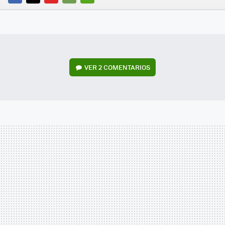
FACEBOOK
TWITTER
FLIPBOARD
E-
WHATSAPP
MAIL
VER
2 COMENTARIOS