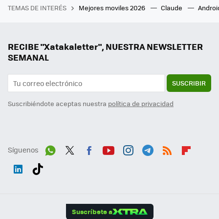
TEMAS DE INTERÉS
Mejores moviles 2026
Claude
Androi
RECIBE "Xatakaletter", NUESTRA NEWSLETTER
SEMANAL
SUSCRIBIR
Suscribiéndote aceptas nuestra
política de privacidad
Síguenos
Wh
Twit
Fac
You
Inst
Tele
RSS
Flip
ats
ter
ebo
tub
agr
gra
boa
Link
Tikt
App
ok
e
am
m
rd
edI
ok
Suscríbete a
n