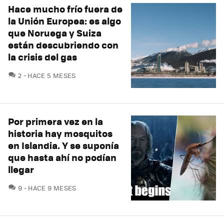
Hace mucho frío fuera de
la Unión Europea: es algo
que Noruega y Suiza
están descubriendo con
la crisis del gas
COMENTARIOS
2
HACE 5 MESES
Por primera vez en la
historia hay mosquitos
en Islandia. Y se suponía
que hasta ahí no podían
llegar
COMENTARIOS
9
HACE 9 MESES