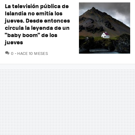
La televisión pública de
Islandia no emitía los
jueves. Desde entonces
circula la leyenda de un
"baby boom" de los
jueves
COMENTARIOS
0
HACE 10 MESES