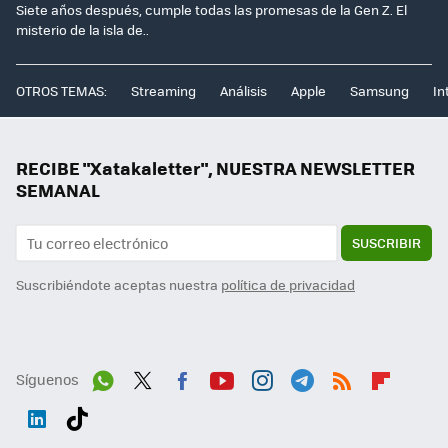
Siete años después, cumple todas las promesas de la Gen Z. El
misterio de la isla de..
OTROS TEMAS:
Streaming
Análisis
Apple
Samsung
In
RECIBE "Xatakaletter", NUESTRA NEWSLETTER
SEMANAL
SUSCRIBIR
Suscribiéndote aceptas nuestra
política de privacidad
Síguenos
Wh
Twit
Fac
You
Inst
Tele
RSS
Flip
ats
ter
ebo
tub
agr
gra
boa
Link
Tikt