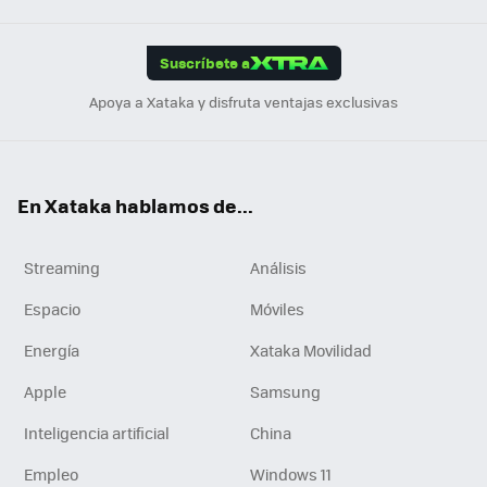
App
ok
e
am
m
rd
edI
ok
Suscríbete a
n
Apoya a Xataka y disfruta ventajas exclusivas
En Xataka hablamos de...
Streaming
Análisis
Espacio
Móviles
Energía
Xataka Movilidad
Apple
Samsung
Inteligencia artificial
China
Empleo
Windows 11