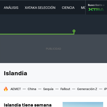
Suscríbete a
ANÁLISIS
XATAKA SELECCIÓN
CIENCIA
MOVILIDAD
Islandia
HOY SE HABLA DE
AEMET
China
Sequía
Fallout
Generación Z
i
Islandia tiene semana