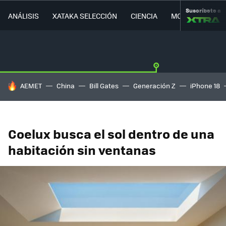
Suscríbete a
ANÁLISIS
XATAKA SELECCIÓN
CIENCIA
MOVILIDAD
HOY SE HABLA DE
AEMET
China
Bill Gates
Generación Z
iPhone 18
Coelux busca el sol dentro de una
habitación sin ventanas