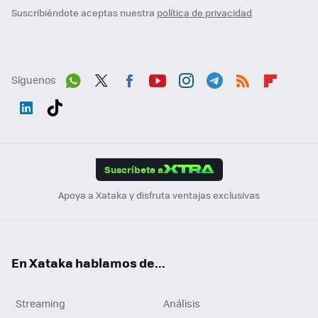
Suscribiéndote aceptas nuestra
política de privacidad
Síguenos
Wh
Twit
Fac
You
Inst
Tele
RSS
Flip
ats
ter
ebo
tub
agr
gra
boa
Link
Tikt
App
ok
e
am
m
rd
edI
ok
Suscríbete a
n
Apoya a Xataka y disfruta ventajas exclusivas
En Xataka hablamos de...
Streaming
Análisis