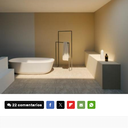
22 comentarios
FACEBOOK
TWITTER
FLIPBOARD
E-
WHATSAPP
MAIL