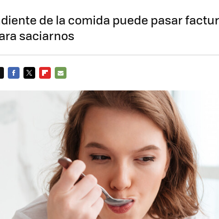
diente de la comida puede pasar factur
ara saciarnos
FACEBOOK
TWITTER
FLIPBOARD
E-
MAIL