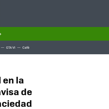
GTA VI
Café
 en la
avisa de
aciedad