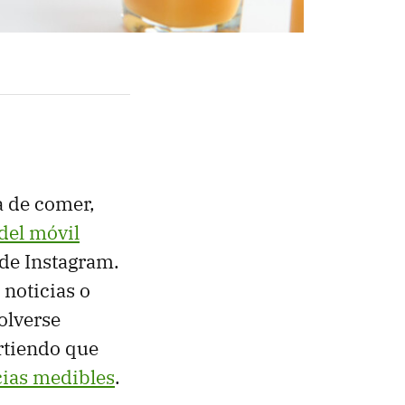
a de comer,
 del móvil
de Instagram.
 noticias o
olverse
irtiendo que
cias medibles
.