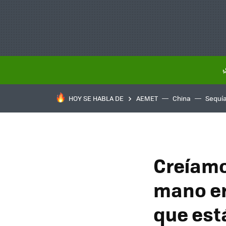
HOY SE HABLA DE
AEMET
China
Sequí
Creíamo
mano er
que est