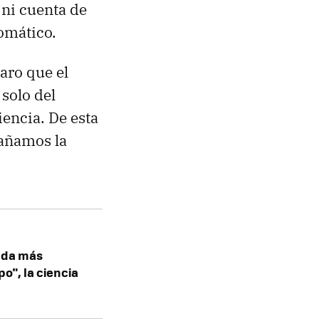
ni cuenta de
tomático.
aro que el
solo del
encia. De esta
añamos la
nada más
o", la ciencia