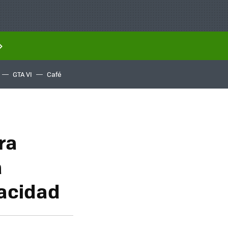
GTA VI
Café
ra
a
vacidad