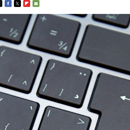
FACEBOOK
TWITTER
FLIPBOARD
E-
MAIL