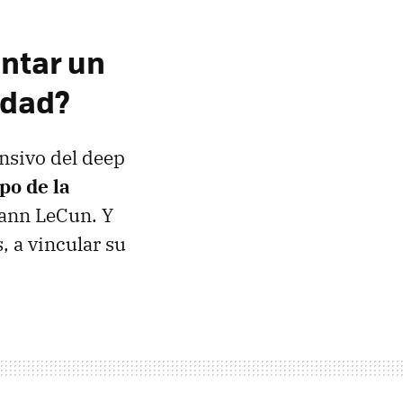
entar un
idad?
nsivo del deep
po de la
ann LeCun. Y
, a vincular su