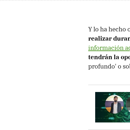
Y lo ha hecho 
realizar duran
información a
tendrán la op
profundo' o so