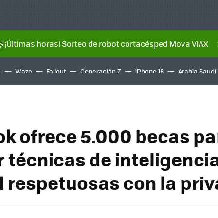
🌿¡Últimas horas! Sorteo de robot cortacésped Mova ViAX
a
Waze
Fallout
Generación Z
iPhone 18
Arabia Saudí
k ofrece 5.000 becas pa
r técnicas de inteligenci
al respetuosas con la pri