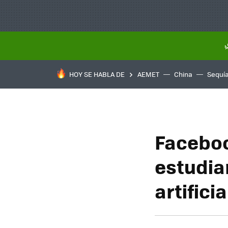
HOY SE HABLA DE
AEMET
China
Sequí
Faceboo
estudia
artifici