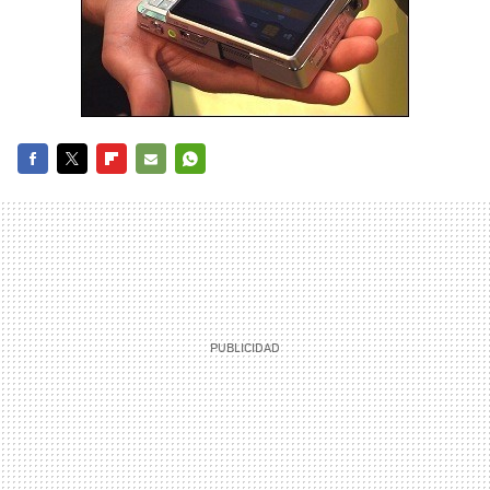
FACEBOOK
TWITTER
FLIPBOARD
E-
WHATSAPP
MAIL