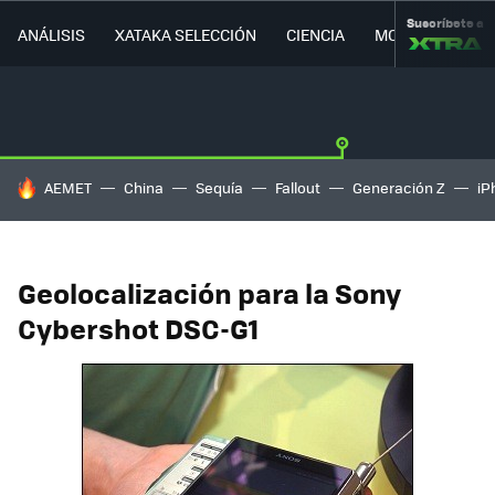
Suscríbete a
ANÁLISIS
XATAKA SELECCIÓN
CIENCIA
MOVILIDAD
HOY SE HABLA DE
AEMET
China
Sequía
Fallout
Generación Z
iP
Geolocalización para la Sony
Cybershot DSC-G1