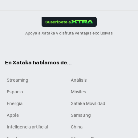
ats
ter
ebo
tub
agr
gra
boa
Link
Tikt
App
ok
e
am
m
rd
edI
ok
Suscríbete a
n
Apoya a Xataka y disfruta ventajas exclusivas
En Xataka hablamos de...
Streaming
Análisis
Espacio
Móviles
Energía
Xataka Movilidad
Apple
Samsung
Inteligencia artificial
China