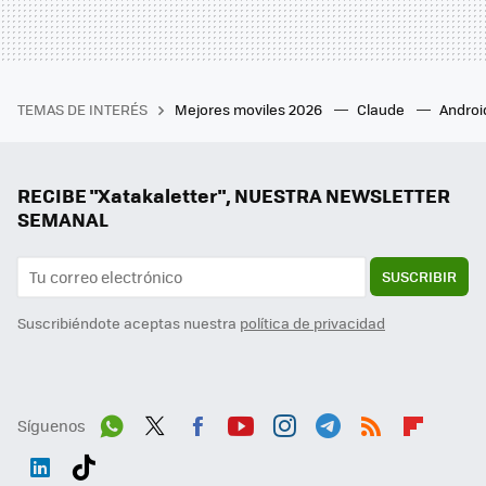
TEMAS DE INTERÉS
Mejores moviles 2026
Claude
Androi
RECIBE "Xatakaletter", NUESTRA NEWSLETTER
SEMANAL
SUSCRIBIR
Suscribiéndote aceptas nuestra
política de privacidad
Síguenos
Wh
Twit
Fac
You
Inst
Tele
RSS
Flip