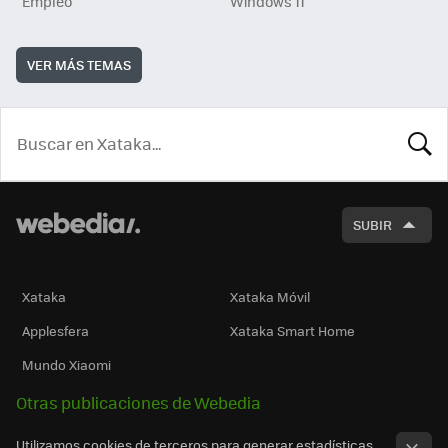
Empleo
Windows 11
VER MÁS TEMAS
BUSCA
SUBIR
Xataka
Xataka Móvil
Applesfera
Xataka Smart Home
Mundo Xiaomi
Otras publicaciones de Webedia
Utilizamos cookies de terceros para generar estadísticas