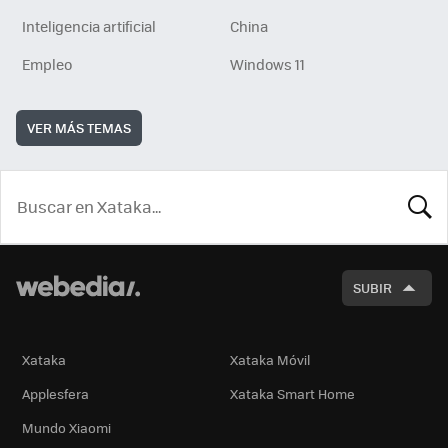
Inteligencia artificial
China
Empleo
Windows 11
VER MÁS TEMAS
BUSCA
SUBIR
Xataka
Xataka Móvil
Applesfera
Xataka Smart Home
Mundo Xiaomi