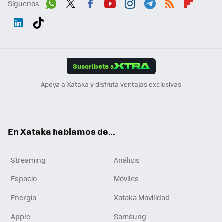
Síguenos
Wh
Twit
Fac
You
Inst
Tele
RSS
Flip
ats
ter
ebo
tub
agr
gra
boa
Link
Tikt
App
ok
e
am
m
rd
edI
ok
Suscríbete a
n
Apoya a Xataka y disfruta ventajas exclusivas
En Xataka hablamos de...
Streaming
Análisis
Espacio
Móviles
Energía
Xataka Movilidad
Apple
Samsung