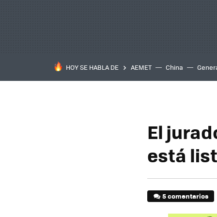
HOY SE HABLA DE
AEMET
China
Gener
El jura
está lis
5 comentarios