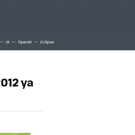
IA
OpenAI
Eclipse
2012 ya