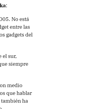
aka
:
2005. No está
get entre las
os gadgets del
 el sur,
 que siempre
 con medio
los que hablar
, también ha
e.