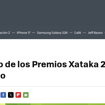
ación Z
iPhone 17
Samsung Galaxy S26
Café
Jeff Bezos
do de los Premios Xataka 
to
FACEBOOK
TWITTER
FLIPBOARD
E-