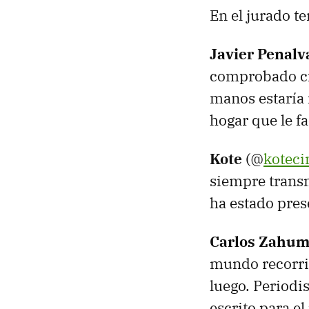
En el jurado t
Javier Penalv
comprobado cie
manos estaría 
hogar que le fa
Kote
(@
koteci
siempre transm
ha estado pres
Carlos Zahu
mundo recorrid
luego. Periodi
escrito para e