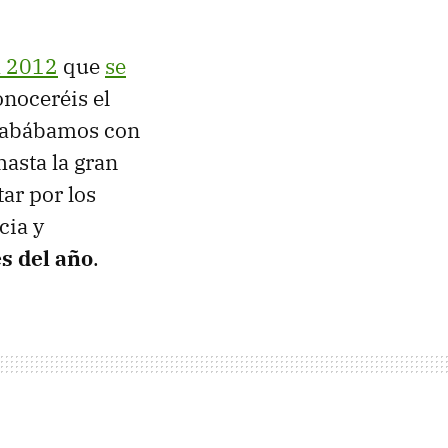
a 2012
que
se
noceréis el
acabábamos con
hasta la gran
tar por los
cia y
s del año
.