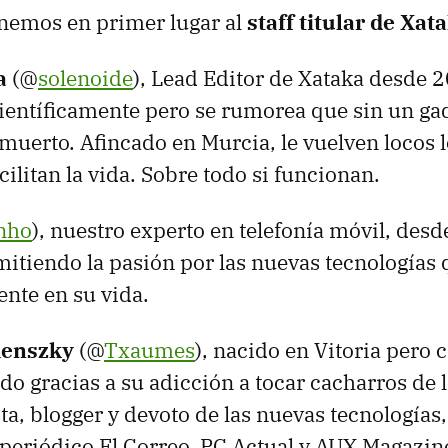
enemos en primer lugar al
staff titular de Xat
a
(@
solenoide
), Lead Editor de Xataka desde 
ntíficamente pero se rumorea que sin un gad
muerto. Afincado en Murcia, le vuelven locos l
cilitan la vida. Sobre todo si funcionan.
nho
), nuestro experto en telefonía móvil, desde
itiendo la pasión por las nuevas tecnologías
ente en su vida.
menszky
(@
Txaumes
), nacido en Vitoria pero
o gracias a su adicción a tocar cacharros de 
sta, blogger y devoto de las nuevas tecnologías
l periódico El Correo, PC Actual y AUX Magazin