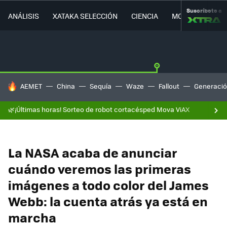
Suscríbete a
ANÁLISIS
XATAKA SELECCIÓN
CIENCIA
MOVILIDAD
HOY SE HABLA DE
AEMET
China
Sequía
Waze
Fallout
Generació
🌿¡Últimas horas! Sorteo de robot cortacésped Mova ViAX
La NASA acaba de anunciar
cuándo veremos las primeras
imágenes a todo color del James
Webb: la cuenta atrás ya está en
marcha