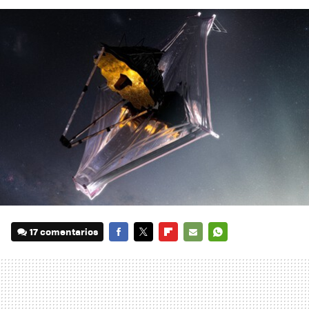
17 comentarios
FACEBOOK
TWITTER
FLIPBOARD
E-
WHATSAPP
MAIL