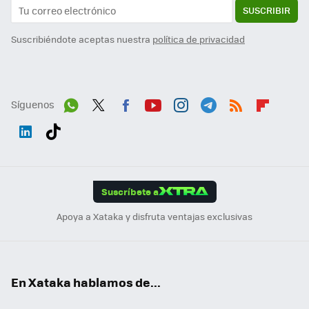
SUSCRIBIR
Suscribiéndote aceptas nuestra
política de privacidad
Síguenos
Wh
Twit
Fac
You
Inst
Tele
RSS
Flip
ats
ter
ebo
tub
agr
gra
boa
Link
Tikt
App
ok
e
am
m
rd
edI
ok
Suscríbete a
n
Apoya a Xataka y disfruta ventajas exclusivas
En Xataka hablamos de...