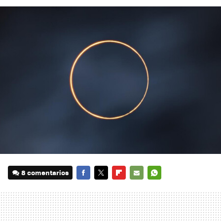
8 comentarios
FACEBOOK
TWITTER
FLIPBOARD
E-
WHATSAPP
MAIL