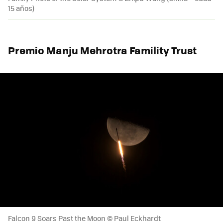
15 años)
Premio Manju Mehrotra Famility Trust
Falcon 9 Soars Past the Moon © Paul Eckhardt