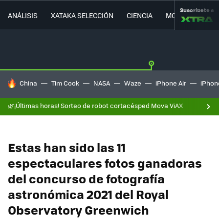
Suscríbete a
ANÁLISIS
XATAKA SELECCIÓN
CIENCIA
MOVILIDAD
HOY SE HABLA DE
China
Tim Cook
NASA
Waze
iPhone Air
iPhone
🌿¡Últimas horas! Sorteo de robot cortacésped Mova ViAX
Estas han sido las 11
espectaculares fotos ganadoras
del concurso de fotografía
astronómica 2021 del Royal
Observatory Greenwich