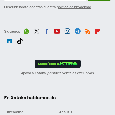
Suscribiéndote aceptas nuestra
política de privacidad
Síguenos
Wh
Twit
Fac
You
Inst
Tele
RSS
Flip
ats
ter
ebo
tub
agr
gra
boa
Link
Tikt
App
ok
e
am
m
rd
edI
ok
Suscríbete a
n
Apoya a Xataka y disfruta ventajas exclusivas
En Xataka hablamos de...
Streaming
Análisis