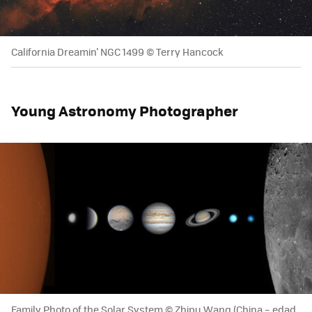
California Dreamin' NGC 1499 © Terry Hancock
Young Astronomy Photographer
Family Photo of the Solar System © Zhipu Wang (China – edad