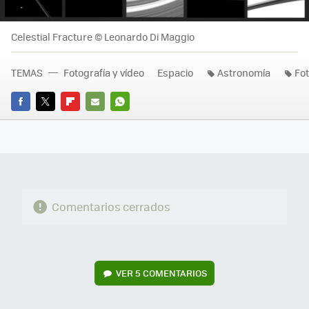
Celestial Fracture © Leonardo Di Maggio
TEMAS
Fotografía y vídeo
Espacio
Astronomía
Fot
FACEBOOK
TWITTER
FLIPBOARD
E-
WHATSAPP
MAIL
Comentarios cerrados
VER
5 COMENTARIOS