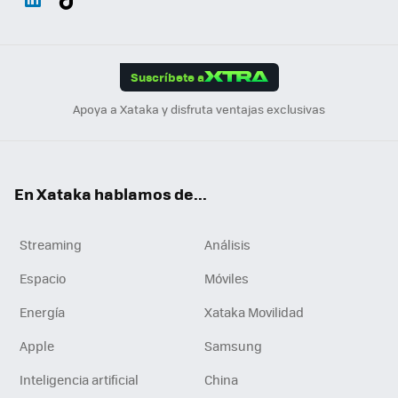
ats
ter
ebo
tub
agr
gra
boa
Link
Tikt
App
ok
e
am
m
rd
edI
ok
Suscríbete a
n
Apoya a Xataka y disfruta ventajas exclusivas
En Xataka hablamos de...
Streaming
Análisis
Espacio
Móviles
Energía
Xataka Movilidad
Apple
Samsung
Inteligencia artificial
China