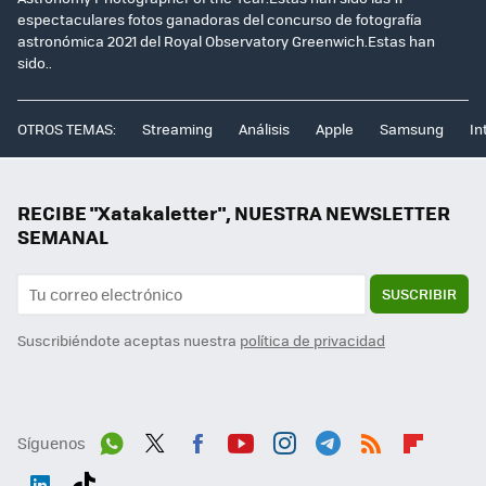
espectaculares fotos ganadoras del concurso de fotografía
astronómica 2021 del Royal Observatory Greenwich.Estas han
sido..
OTROS TEMAS:
Streaming
Análisis
Apple
Samsung
In
RECIBE "Xatakaletter", NUESTRA NEWSLETTER
SEMANAL
SUSCRIBIR
Suscribiéndote aceptas nuestra
política de privacidad
Síguenos
Wh
Twit
Fac
You
Inst
Tele
RSS
Flip