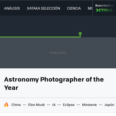
Suscríbete a
ANÁLISIS
XATAKA SELECCIÓN
CIENCIA
MOVILIDAD
Astronomy Photographer of the
Year
HOY SE HABLA DE
China
Elon Musk
IA
Eclipse
Miniserie
Japón