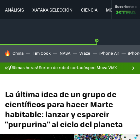
Suscríbete a
ANÁLISIS
XATAKA SELECCIÓN
CIENCIA
MOVILIDAD
HOY SE HABLA DE
China
Tim Cook
NASA
Waze
iPhone Air
iPhone
🌿¡Últimas horas! Sorteo de robot cortacésped Mova ViAX
La última idea de un grupo de
científicos para hacer Marte
habitable: lanzar y esparcir
"purpurina" al cielo del planeta