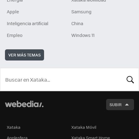
Apple
Samsung
Inteligencia artificial
China
Empleo
Windows 11
VER MÁS TEMAS
BUSCA
SUBIR
Xataka
Xataka Móvil
Applesfera
Xataka Smart Home