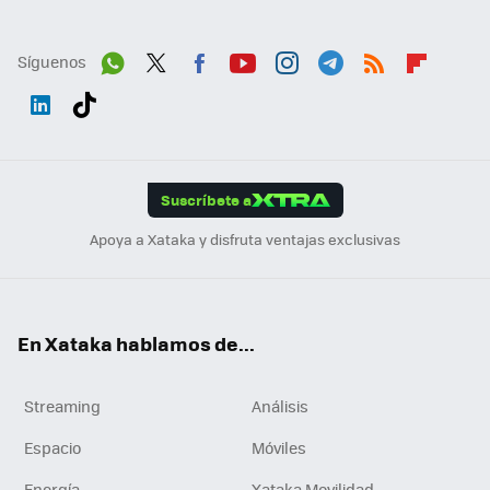
Síguenos
Wh
Twit
Fac
You
Inst
Tele
RSS
Flip
ats
ter
ebo
tub
agr
gra
boa
Link
Tikt
App
ok
e
am
m
rd
edI
ok
Suscríbete a
n
Apoya a Xataka y disfruta ventajas exclusivas
En Xataka hablamos de...
Streaming
Análisis
Espacio
Móviles
Energía
Xataka Movilidad