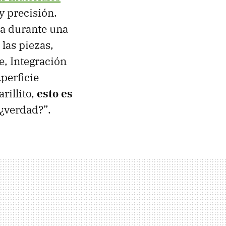
 y precisión.
na durante una
 las piezas,
e, Integración
perficie
rillito,
esto es
 ¿verdad?”.