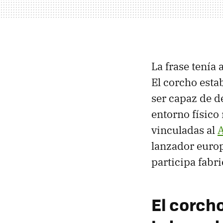
La frase tenía 
El corcho esta
ser capaz de d
entorno físico
vinculadas al
A
lanzador euro
participa fabr
El corch