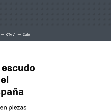
GTA VI
Café
l escudo
del
España
en piezas