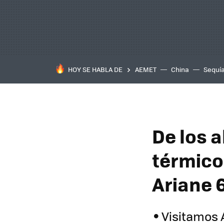
HOY SE HABLA DE
AEMET
China
Sequí
De los 
térmico 
Ariane 
Visitamos 