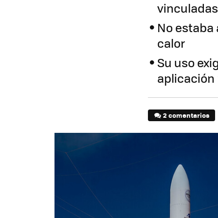
vinculadas
No estaba 
calor
Su uso exig
aplicación
2 comentarios