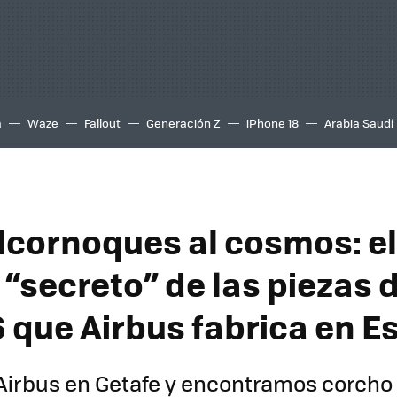
a
Waze
Fallout
Generación Z
iPhone 18
Arabia Saudí
alcornoques al cosmos: e
“secreto” de las piezas 
6 que Airbus fabrica en 
Airbus en Getafe y encontramos corcho 