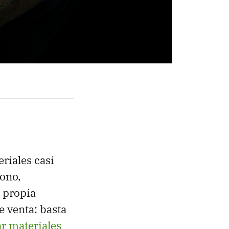
riales casi
bono,
 propia
e venta: basta
r materiales