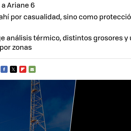
 a Ariane 6
ahí por casualidad, sino como protección
e análisis térmico, distintos grosores y
 por zonas
FACEBOOK
TWITTER
FLIPBOARD
E-
MAIL