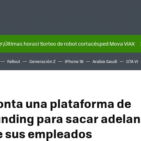
🌿¡Últimas horas! Sorteo de robot cortacésped Mova ViAX
Fallout
Generación Z
iPhone 18
Arabia Saudí
GTA VI
nta una plataforma de
nding para sacar adelan
e sus empleados