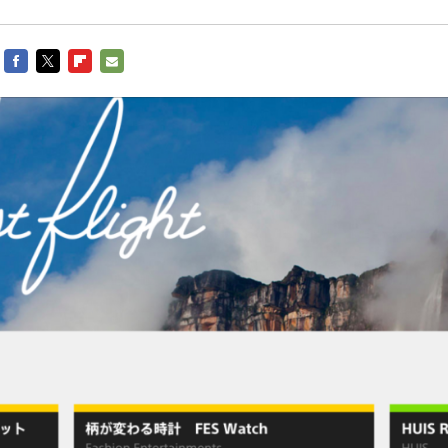
FACEBOOK
TWITTER
FLIPBOARD
E-
MAIL