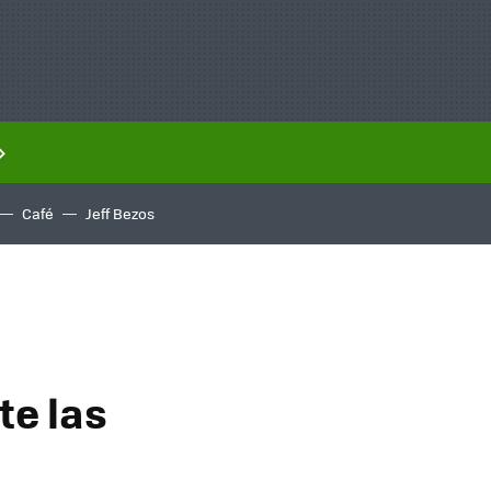
Café
Jeff Bezos
te las