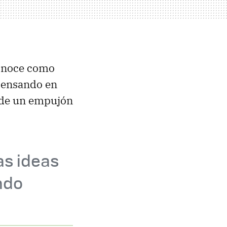
conoce como
pensando en
 de un empujón
as ideas
ndo