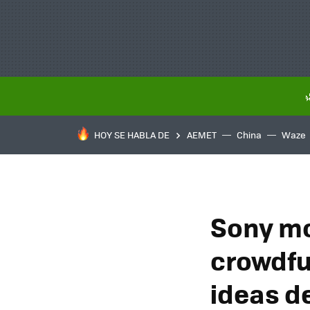
HOY SE HABLA DE
AEMET
China
Waze
Sony mo
crowdfu
ideas d