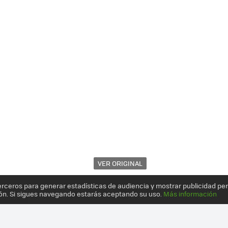
VER ORIGINAL
erceros para generar estadísticas de audiencia y mostrar publicidad pe
ón. Si sigues navegando estarás aceptando su uso.
Más información
ATAFORMA DE CROWDFUNDING PARA SACAR ADELANTE LAS IDEAS D