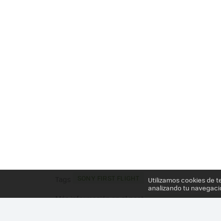
SONY FIRST FLIGHT
Tags
Utilizamos cookies de t
analizando tu navegaci
Más información en el post
SONY MONTA UNA PL