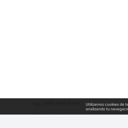
SONY FIRST FLIGHT
Tags
Utilizamos cookies de t
analizando tu navegaci
Más información en el post
SONY MONTA UNA PL