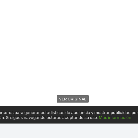
VER ORIGINAL
erceros para generar estadísticas de audiencia y mostrar publicidad pe
ón. Si sigues navegando estarás aceptando su uso.
Más información
ATAFORMA DE CROWDFUNDING PARA SACAR ADELANTE LAS IDEAS D