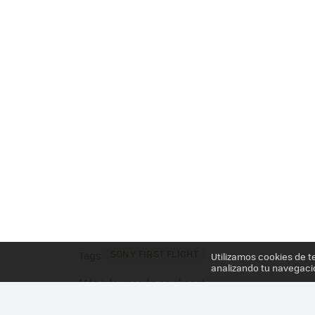
SONY FIRST FLIGHT
Tags
Utilizamos cookies de t
analizando tu navegaci
Más información en el post
SONY MONTA UNA PL