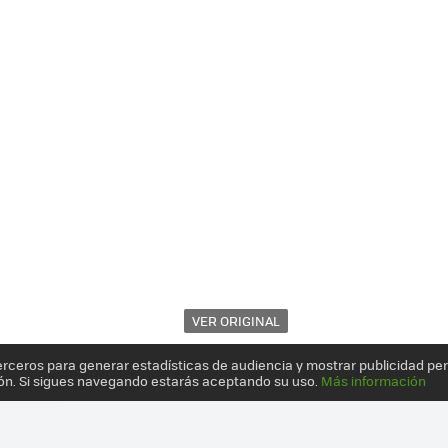
VER ORIGINAL
erceros para generar estadísticas de audiencia y mostrar publicidad pe
ón. Si sigues navegando estarás aceptando su uso.
Más información
ATAFORMA DE CROWDFUNDING PARA SACAR ADELANTE LAS IDEAS D