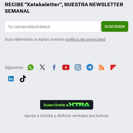
RECIBE "Xatakaletter", NUESTRA NEWSLETTER
SEMANAL
SUSCRIBIR
Suscribiéndote aceptas nuestra
política de privacidad
Síguenos
Wh
Twit
Fac
You
Inst
Tele
RSS
Flip
ats
ter
ebo
tub
agr
gra
boa
Link
Tikt
App
ok
e
am
m
rd
edI
ok
Suscríbete a
n
Apoya a Xataka y disfruta ventajas exclusivas