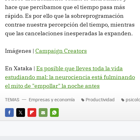
hace que percibamos que el tiempo pasa más
rápido. Es por ello que la sobreprogramación
contrae nuestra percepción del tiempo, mientras
que las cancelaciones inesperadas la expanden.
Imágenes |
Campaign Creators
En Xataka |
Es posible que lleves toda la vida
estudiando mal: la neurociencia está fulminando
el mito de "empollar" la noche antes
TEMAS
Empresas y economía
Productividad
psicol
FACEBOOK
TWITTER
FLIPBOARD
E-
WHATSAPP
MAIL