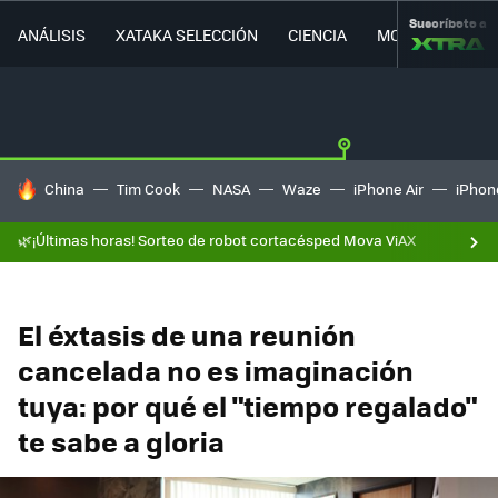
Suscríbete a
ANÁLISIS
XATAKA SELECCIÓN
CIENCIA
MOVILIDAD
HOY SE HABLA DE
China
Tim Cook
NASA
Waze
iPhone Air
iPhone
🌿¡Últimas horas! Sorteo de robot cortacésped Mova ViAX
El éxtasis de una reunión
cancelada no es imaginación
tuya: por qué el "tiempo regalado"
te sabe a gloria