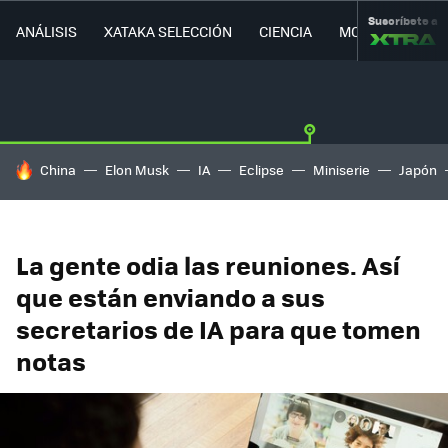
Suscríbete a
ANÁLISIS
XATAKA SELECCIÓN
CIENCIA
MOVILIDAD
HOY SE HABLA DE
China
Elon Musk
IA
Eclipse
Miniserie
Japón
La gente odia las reuniones. Así
que están enviando a sus
secretarios de IA para que tomen
notas