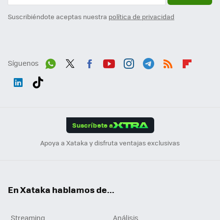
Suscribiéndote aceptas nuestra
política de privacidad
Síguenos
Wh
Twit
Fac
You
Inst
Tele
RSS
Flip
ats
ter
ebo
tub
agr
gra
boa
Link
Tikt
App
ok
e
am
m
rd
edI
ok
Suscríbete a
n
Apoya a Xataka y disfruta ventajas exclusivas
En Xataka hablamos de...
Streaming
Análisis