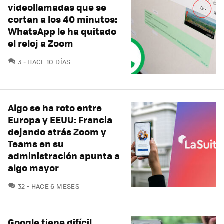
videollamadas que se
cortan a los 40 minutos:
WhatsApp le ha quitado
el reloj a Zoom
COMENTARIOS
3
HACE 10 DÍAS
Algo se ha roto entre
Europa y EEUU: Francia
dejando atrás Zoom y
Teams en su
administración apunta a
algo mayor
COMENTARIOS
32
HACE 6 MESES
Google tiene difícil