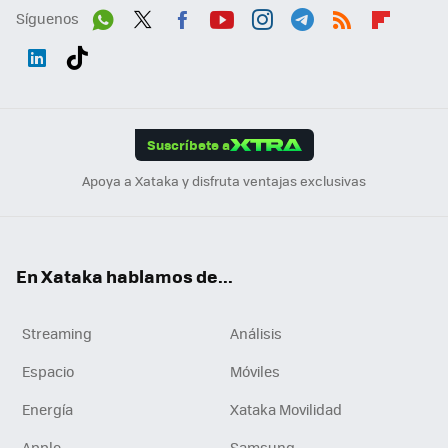
Síguenos
Wh
Twit
Fac
You
Inst
Tele
RSS
Flip
ats
ter
ebo
tub
agr
gra
boa
Link
Tikt
App
ok
e
am
m
rd
edI
ok
Suscríbete a
n
Apoya a Xataka y disfruta ventajas exclusivas
En Xataka hablamos de...
Streaming
Análisis
Espacio
Móviles
Energía
Xataka Movilidad
Apple
Samsung