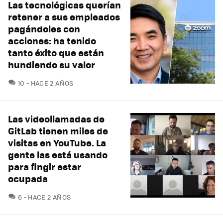
Las tecnológicas querían
retener a sus empleados
pagándoles con
acciones: ha tenido
tanto éxito que están
hundiendo su valor
COMENTARIOS
10
HACE 2 AÑOS
Las videollamadas de
GitLab tienen miles de
visitas en YouTube. La
gente las está usando
para fingir estar
ocupada
COMENTARIOS
6
HACE 2 AÑOS