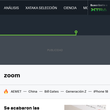
Suscríbete a
ANÁLISIS
XATAKA SELECCIÓN
CIENCIA
MOVILIDAD
zoom
HOY SE HABLA DE
AEMET
China
Bill Gates
Generación Z
iPhone 18
Se acabaron las