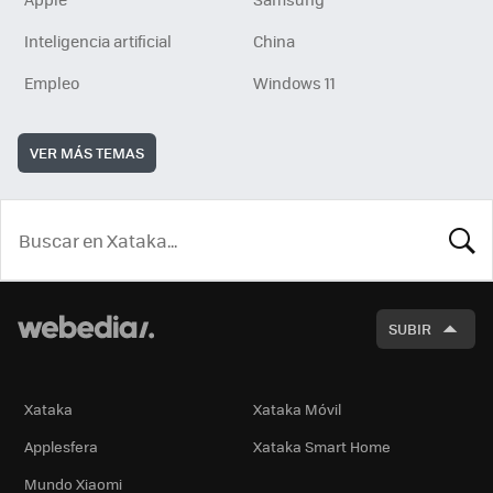
Inteligencia artificial
China
Empleo
Windows 11
VER MÁS TEMAS
BUSCA
SUBIR
Xataka
Xataka Móvil
Applesfera
Xataka Smart Home
Mundo Xiaomi