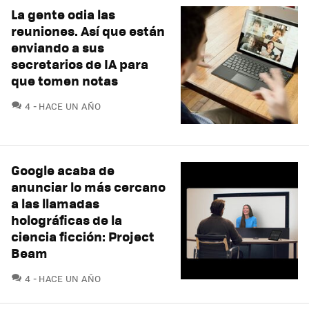
La gente odia las
reuniones. Así que están
enviando a sus
secretarios de IA para
que tomen notas
COMENTARIOS
4
HACE UN AÑO
Google acaba de
anunciar lo más cercano
a las llamadas
holográficas de la
ciencia ficción: Project
Beam
COMENTARIOS
4
HACE UN AÑO