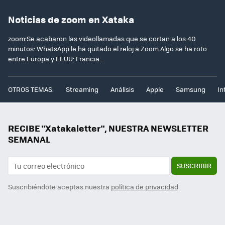
Noticias de zoom en Xataka
zoom:Se acabaron las videollamadas que se cortan a los 40
minutos: WhatsApp le ha quitado el reloj a Zoom.Algo se ha roto
entre Europa y EEUU: Francia...
OTROS TEMAS:
Streaming
Análisis
Apple
Samsung
In
RECIBE "Xatakaletter", NUESTRA NEWSLETTER
SEMANAL
SUSCRIBIR
Suscribiéndote aceptas nuestra
política de privacidad