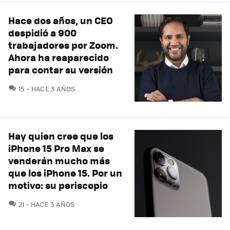
Hace dos años, un CEO
despidió a 900
trabajadores por Zoom.
Ahora ha reaparecido
para contar su versión
COMENTARIOS
15
HACE 3 AÑOS
Hay quien cree que los
iPhone 15 Pro Max se
venderán mucho más
que los iPhone 15. Por un
motivo: su periscopio
COMENTARIOS
21
HACE 3 AÑOS