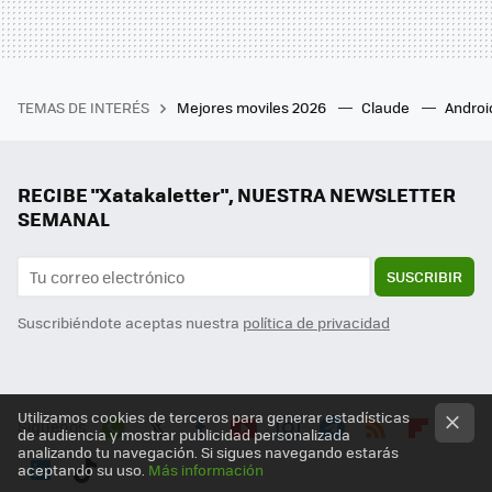
TEMAS DE INTERÉS
Mejores moviles 2026
Claude
Androi
RECIBE "Xatakaletter", NUESTRA NEWSLETTER
SEMANAL
SUSCRIBIR
Suscribiéndote aceptas nuestra
política de privacidad
Utilizamos cookies de terceros para generar estadísticas
Síguenos
de audiencia y mostrar publicidad personalizada
analizando tu navegación. Si sigues navegando estarás
Wh
Twit
Fac
You
Inst
Tele
RSS
Flip
aceptando su uso.
Más información