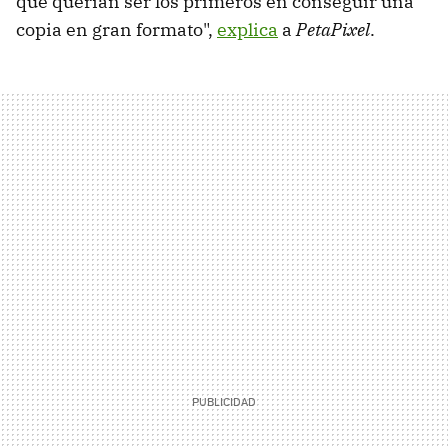
que querían ser los primeros en conseguir una
copia en gran formato",
explica
a
PetaPixel
.