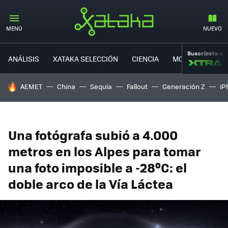
MENÚ
NUEVO
Suscríbete a
ANÁLISIS
XATAKA SELECCIÓN
CIENCIA
MOVILIDAD
HOY SE HABLA DE
AEMET
China
Sequía
Fallout
Generación Z
iP
Una fotógrafa subió a 4.000
metros en los Alpes para tomar
una foto imposible a -28ºC: el
doble arco de la Vía Láctea