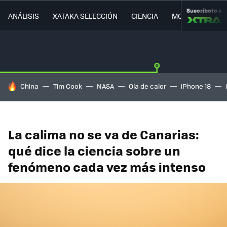
Suscríbete a
ANÁLISIS
XATAKA SELECCIÓN
CIENCIA
MOVILIDAD
HOY SE HABLA DE
China
Tim Cook
NASA
Ola de calor
iPhone 18
La calima no se va de Canarias:
qué dice la ciencia sobre un
fenómeno cada vez más intenso