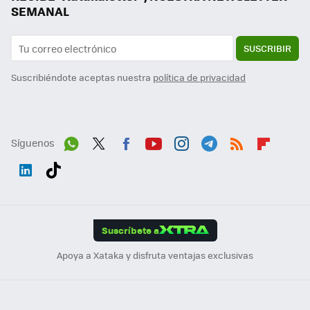
SEMANAL
SUSCRIBIR
Suscribiéndote aceptas nuestra
política de privacidad
Síguenos
Wh
Twit
Fac
You
Inst
Tele
RSS
Flip
ats
ter
ebo
tub
agr
gra
boa
Link
Tikt
App
ok
e
am
m
rd
edI
ok
Suscríbete a
n
Apoya a Xataka y disfruta ventajas exclusivas