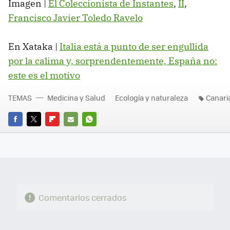
Imagen |
El Coleccionista de Instantes
,
II
,
Francisco Javier Toledo Ravelo
En Xataka |
Italia está a punto de ser engullida
por la calima y, sorprendentemente, España no:
este es el motivo
TEMAS
Medicina y Salud
Ecología y naturaleza
Canari
FACEBOOK
TWITTER
FLIPBOARD
E-
WHATSAPP
MAIL
Comentarios cerrados