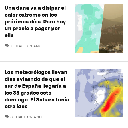
Una dana va a disipar el
calor extremo en los
próximos días. Pero hay
un precio a pagar por
ella
COMENTARIOS
2
HACE UN AÑO
Los meteorólogos llevan
días avisando de que el
sur de España llegaría a
los 35 grados este
domingo. El Sahara tenía
otra idea
COMENTARIOS
8
HACE UN AÑO