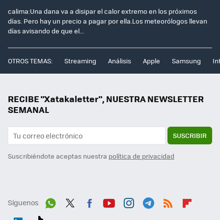
calima:Una dana va a disipar el calor extremo en los próximos
días. Pero hay un precio a pagar por ella.Los meteorólogos llevan
días avisando de que el...
OTROS TEMAS:
Streaming
Análisis
Apple
Samsung
In
RECIBE "Xatakaletter", NUESTRA NEWSLETTER
SEMANAL
SUSCRIBIR
Suscribiéndote aceptas nuestra
política de privacidad
Síguenos
Wh
Twit
Fac
You
Inst
Tele
RSS
Flip