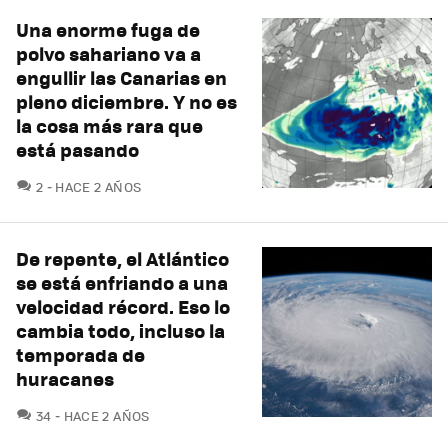
Una enorme fuga de
polvo sahariano va a
engullir las Canarias en
pleno diciembre. Y no es
la cosa más rara que
está pasando
COMENTARIOS
2
HACE 2 AÑOS
De repente, el Atlántico
se está enfriando a una
velocidad récord. Eso lo
cambia todo, incluso la
temporada de
huracanes
COMENTARIOS
34
HACE 2 AÑOS