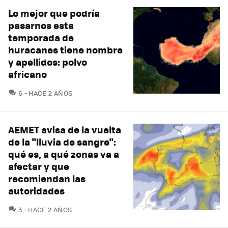
Lo mejor que podría
pasarnos esta
temporada de
huracanes tiene nombre
y apellidos: polvo
africano
COMENTARIOS
6
HACE 2 AÑOS
AEMET avisa de la vuelta
de la "lluvia de sangre":
qué es, a qué zonas va a
afectar y que
recomiendan las
autoridades
COMENTARIOS
3
HACE 2 AÑOS