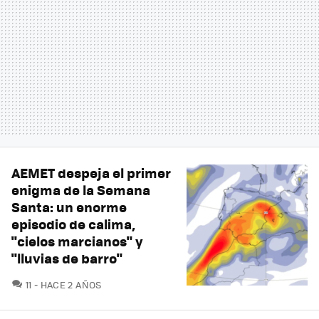
AEMET despeja el primer
enigma de la Semana
Santa: un enorme
episodio de calima,
"cielos marcianos" y
"lluvias de barro"
COMENTARIOS
11
HACE 2 AÑOS