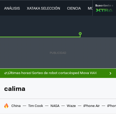
Suscríbete a
ANÁLISIS
XATAKA SELECCIÓN
CIENCIA
MOVILIDAD
🌿¡Últimas horas! Sorteo de robot cortacésped Mova ViAX
calima
HOY SE HABLA DE
China
Tim Cook
NASA
Waze
iPhone Air
iPhon