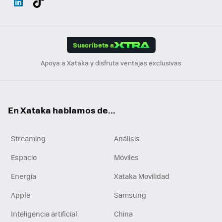
ats
ter
ebo
tub
agr
gra
boa
Link
Tikt
App
ok
e
am
m
rd
edI
ok
Suscríbete a
n
Apoya a Xataka y disfruta ventajas exclusivas
En Xataka hablamos de...
Streaming
Análisis
Espacio
Móviles
Energía
Xataka Movilidad
Apple
Samsung
Inteligencia artificial
China