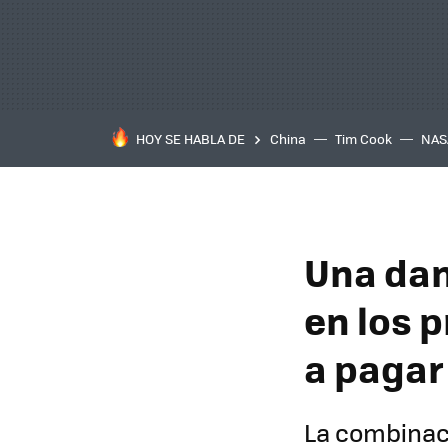
HOY SE HABLA DE
China
Tim Cook
NAS
Una dan
en los 
a pagar 
La combinaci