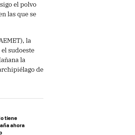
sigo el polvo
n las que se
(AEMET), la
 el sudoeste
Mañana la
 archipiélago de
o tiene
paña ahora
o