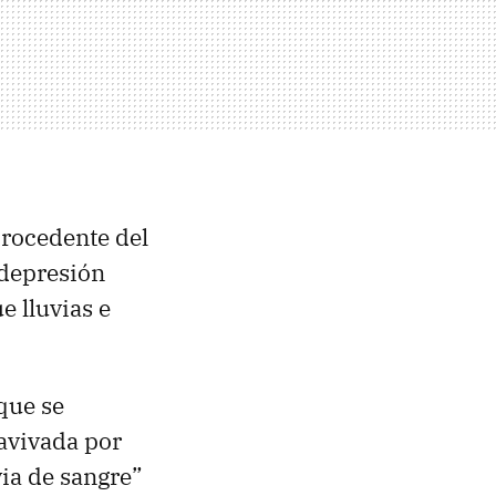
procedente del
 depresión
e lluvias e
que se
avivada por
via de sangre”