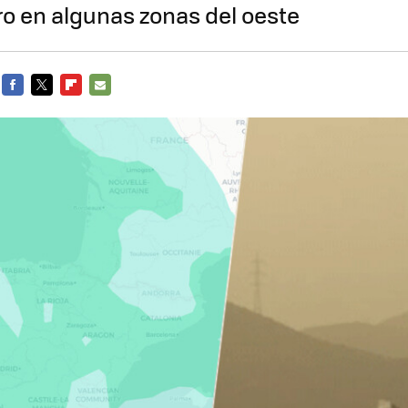
rro en algunas zonas del oeste
FACEBOOK
TWITTER
FLIPBOARD
E-
MAIL