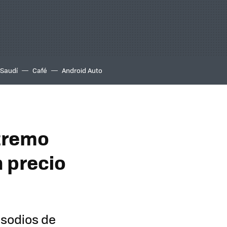
 Saudí
Café
Android Auto
xtremo
n precio
isodios de