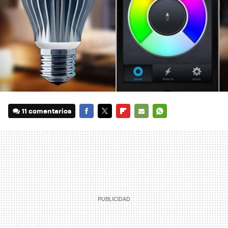
11 comentarios
FACEBOOK
TWITTER
FLIPBOARD
E-
WHATSAPP
MAIL