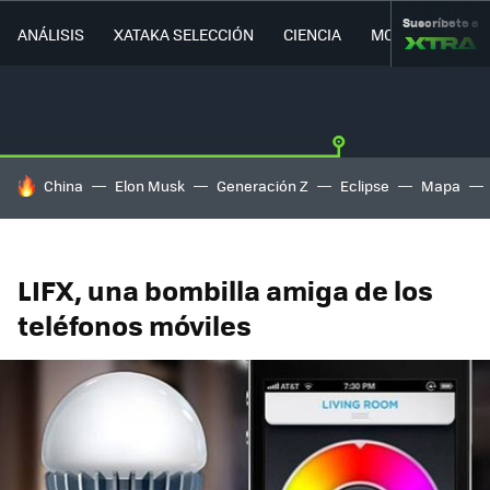
Suscríbete a
ANÁLISIS
XATAKA SELECCIÓN
CIENCIA
MOVILIDAD
HOY SE HABLA DE
China
Elon Musk
Generación Z
Eclipse
Mapa
LIFX, una bombilla amiga de los
teléfonos móviles