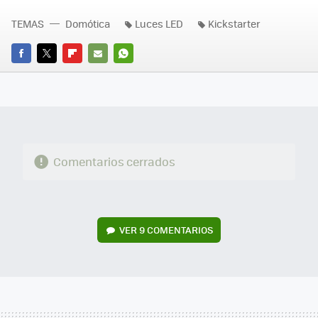
TEMAS
Domótica
Luces LED
Kickstarter
FACEBOOK
TWITTER
FLIPBOARD
E-
WHATSAPP
MAIL
Comentarios cerrados
VER
9 COMENTARIOS