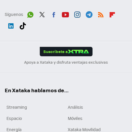
Síguenos
Wh
Twit
Fac
You
Inst
Tele
RSS
Flip
ats
ter
ebo
tub
agr
gra
boa
Link
Tikt
App
ok
e
am
m
rd
edI
ok
Suscríbete a
n
Apoya a Xataka y disfruta ventajas exclusivas
En Xataka hablamos de...
Streaming
Análisis
Espacio
Móviles
Energía
Xataka Movilidad