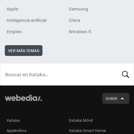
Apple
Samsung
Inteligencia artificial
China
Empleo
Windows 11
VER MÁS TEMAS
BUSCA
SUBIR
Xataka
Xataka Móvil
Applesfera
Xataka Smart Home