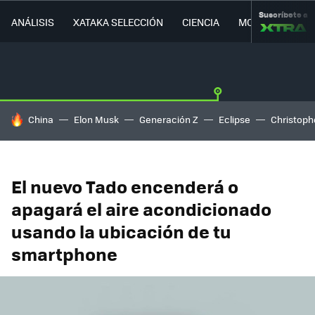
Suscríbete a
ANÁLISIS
XATAKA SELECCIÓN
CIENCIA
MOVILIDAD
HOY SE HABLA DE
China
Elon Musk
Generación Z
Eclipse
Christoph
El nuevo Tado encenderá o
apagará el aire acondicionado
usando la ubicación de tu
smartphone