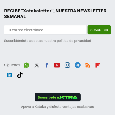
RECIBE "Xatakaletter", NUESTRA NEWSLETTER
SEMANAL
SUSCRIBIR
Suscribiéndote aceptas nuestra
política de privacidad
Síguenos
Wh
Twit
Fac
You
Inst
Tele
RSS
Flip
ats
ter
ebo
tub
agr
gra
boa
Link
Tikt
App
ok
e
am
m
rd
edI
ok
Suscríbete a
n
Apoya a Xataka y disfruta ventajas exclusivas