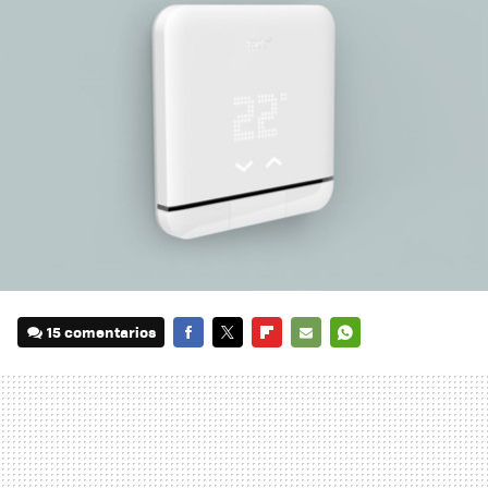
15 comentarios
FACEBOOK
TWITTER
FLIPBOARD
E-
WHATSAPP
MAIL