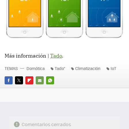
Más información |
Tado
.
TEMAS
Domótica
Tado°
Climatización
IoT
FACEBOOK
TWITTER
FLIPBOARD
E-
WHATSAPP
MAIL
Comentarios cerrados